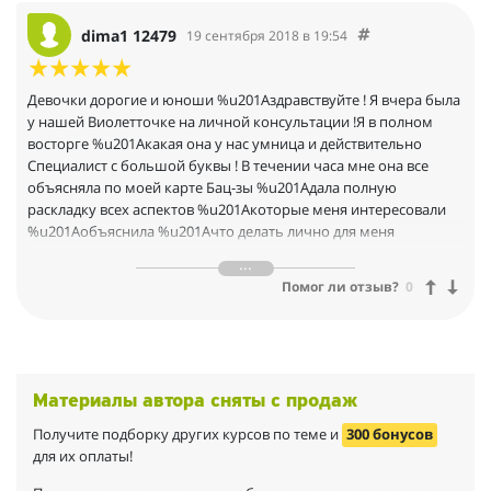
dima1 12479
19 сентября 2018 в 19:54
Девочки дорогие и юноши %u201Aздравствуйте ! Я вчера была
у нашей Виолетточке на личной консультации !Я в полном
восторге %u201Aкакая она у нас умница и действительно
Специалист с большой буквы ! В течении часа мне она все
объясняла по моей карте Бац-зы %u201Aдала полную
раскладку всех аспектов %u201Aкоторые меня интересовали
%u201Aобъяснила %u201Aчто делать лично для меня
%u201Aчтоб уменьшить влияние Земли (у меня в карте Бац-зы
ее много) %u201Aчто носить(одежда) %u201Aчем питаться
Помог ли отзыв?
0
%u201Aчем заниматься %u201Aчтоб бизнес %u201Aкоторый я
планирую начать (я у меня он уже 100 лет только в мечтах)
%u201AВиолетточка меня вдохновила и показала на карте
моей почему этим заняться мне надо сейчас %u201Aдала
рекомендации по здоровью (на примере карты) .У меня было
Материалы автора сняты с продаж
также бесспокойство по поводу выкупа машины на
диллерской %u201Aа здесь в Америке где я живу у нас нет
Получите подборку других курсов по теме и
300 бонусов
практически городского транспорта и живу я от зарплаты до
для их оплаты!
зарплаты %u201Aа без машины мне тогда работу не найти и