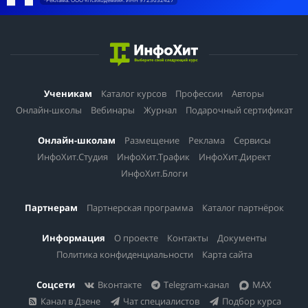
Ученикам
Каталог курсов
Профессии
Авторы
Онлайн-школы
Вебинары
Журнал
Подарочный сертификат
Онлайн-школам
Размещение
Реклама
Сервисы
ИнфоХит.Студия
ИнфоХит.Трафик
ИнфоХит.Директ
ИнфоХит.Блоги
Партнерам
Партнерская программа
Каталог партнёрок
Информация
О проекте
Контакты
Документы
Политика конфиденциальности
Карта сайта
Соцсети
Вконтакте
Telegram-канал
MAX
Канал в Дзене
Чат специалистов
Подбор курса