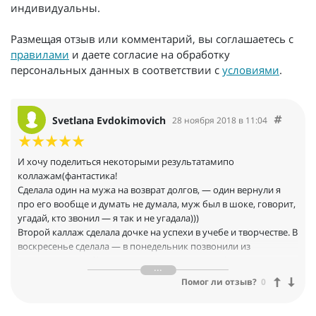
индивидуальны.
Размещая отзыв или комментарий, вы соглашаетесь с
правилами
и даете согласие на обработку
персональных данных в соответствии с
условиями
.
Svetlana Evdokimovich
28 ноября 2018 в 11:04
И хочу поделиться некоторыми результатамипо
коллажам(фантастика!
Сделала один на мужа на возврат долгов, — один вернули я
про его вообще и думать не думала, муж был в шоке, говорит,
угадай, кто звонил — я так и не угадала)))
Второй каллаж сделала дочке на успехи в учебе и творчестве. В
воскресенье сделала — в понедельник позвонили из
исполкома — ребёнок завтра едет на главную ёлку страны, где
её , а также много других детей, как победителей, будет
Помог ли отзыв?
0
поздравлять сам президент. Слов нет!