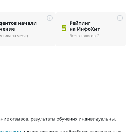
i
i
дентов начали
Рейтинг
5
чение
на ИнфоХит
истика за месяц
Всего голосов: 2
жание отзывов, результаты обучения индивидуальны.
равилами
и даете согласие на обработку персональных