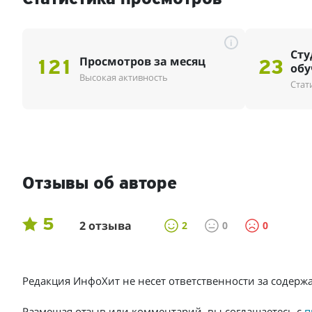
i
Сту
Просмотров за месяц
121
23
обу
Высокая активность
Стат
Отзывы об авторе
5
2 отзыва
2
0
0
Редакция ИнфоХит не несет ответственности за содер
Размещая отзыв или комментарий, вы соглашаетесь с
п