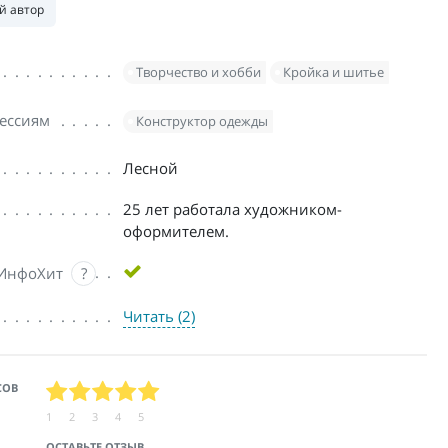
й автор
Творчество и хобби
Кройка и шитье
ессиям
Конструктор одежды
Лесной
25 лет работала художником-
оформителем.
 ИнфоХит
?
Читать (2)
СОВ
1
2
3
4
5
ОСТАВЬТЕ ОТЗЫВ