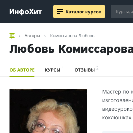
Каталог курсов
Авторы
Комиссарова Любовь
Любовь Комиссаров
1
2
ОБ АВТОРЕ
КУРСЫ
ОТЗЫВЫ
Мастер по 
изготовлени
видеоуроко
коклюшках.