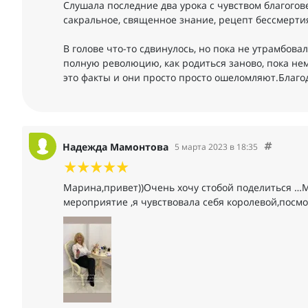
Слушала последние два урока с чувством благого
сакральное, священное знание, рецепт бессмертия
В голове что-то сдвинулось, но пока не утрамбова
полную революцию, как родиться заново, пока не
это факты и они просто просто ошеломляют.Благод
Надежда Мамонтова
5 марта 2023 в 18:35
Марина,привет))Очень хочу стобой поделиться …М
мероприятие ,я чувствовала себя королевой,посм