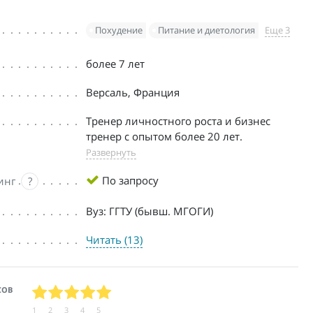
Похудение
Питание и диетология
Еще 3
более 7 лет
Версаль, Франция
Тренер личностного роста и бизнес
тренер с опытом более 20 лет.
Развернуть
По запросу
инг
?
Вуз: ГГТУ (бывш. МГОГИ)
Читать (13)
СОВ
1
2
3
4
5