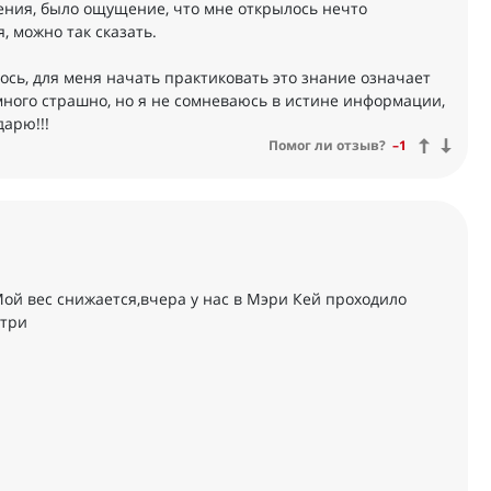
вения, было ощущение, что мне открылось нечто
, можно так сказать.
лось, для меня начать практиковать это знание означает
много страшно, но я не сомневаюсь в истине информации,
арю!!!
Помог ли отзыв?
–1
ой вес снижается,вчера у нас в Мэри Кей проходило
отри