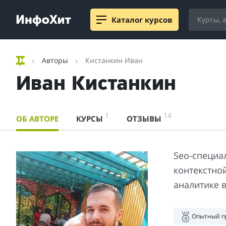
Каталог курсов
Авторы
Кистанкин Иван
Иван Кистанкин
1
14
ОБ АВТОРЕ
КУРСЫ
ОТЗЫВЫ
Seo-специал
контекстной
аналитике в
Опытный п