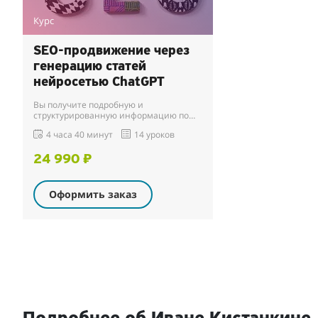
Курс
SEO-продвижение через
генерацию статей
нейросетью ChatGPT
Вы получите подробную и
структурированную информацию по
продвижению сайтов с помощью
4 часа 40 минут
14 уроков
нейросети и разберете принцип
работы данного метода на примере
ус...
24 990 ₽
Оформить заказ