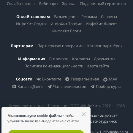
Онлайн-школы
Вебинары
Журнал
Подарочный сертификат
Онлайн-школам
Размещение
Реклама
Сервисы
ИнфоХит.Студия
ИнфоХит.Трафик
ИнфоХит.Директ
ИнфоХит.Блоги
Партнерам
Партнерская программа
Каталог партнёрок
Информация
О проекте
Контакты
Документы
Политика конфиденциальности
Карта сайта
Соцсети
Вконтакте
Telegram-канал
MAX
Канал в Дзене
Чат специалистов
Подбор курса
© Аккредитованная IT-компания ООО «ИнфоХит», 2012 — 2026
Мы используем cookie-файлы
, чтобы
Общество с ограниченной ответственностью "ИнфоХит"
улучшить ваше взаимодействие с сайтом.
624446, Россия, Свердловская область, г. Краснотурьинск,
ул Урожайная, д. 3
ИНН 6617023200 | КПП 661701001 | +7 984 888-51-57 | info@info-hit.ru