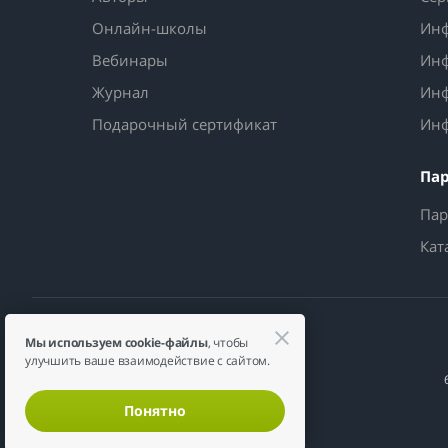
Онлайн-школы
Инф
Вебинары
Инф
Журнал
Инф
Подарочный сертификат
Инф
Па
Пар
Кат
Мы используем cookie-файлы
, чтобы
улучшить ваше взаимодействие с сайтом.
Понятно