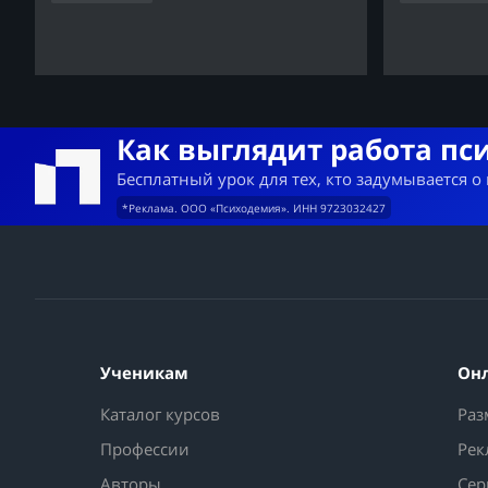
Как выглядит работа пс
Бесплатный урок для тех, кто задумывается о
*Реклама. ООО «Психодемия». ИНН 9723032427
Ученикам
Он
Каталог курсов
Раз
Профессии
Рек
Авторы
Сер