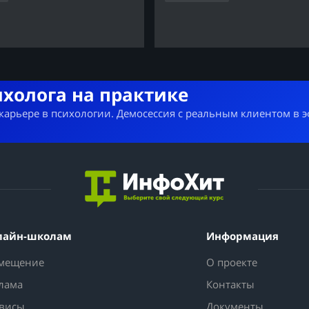
ихолога на практике
 карьере в психологии. Демосессия с реальным клиентом в 
лайн-школам
Информация
мещение
О проекте
лама
Контакты
висы
Документы