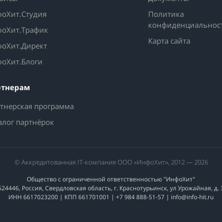
оХит.Студия
Политика
конфиденциальнос
оХит.Трафик
Карта сайта
оХит.Директ
оХит.Блоги
ртнерам
тнерская программа
алог партнёрок
© Аккредитованная IT-компания ООО «ИнфоХит», 2012 — 2026
Общество с ограниченной ответственностью "ИнфоХит"
624446, Россия, Свердловская область, г. Краснотурьинск, ул Урожайная, д. 
ИНН 6617023200 | КПП 661701001 | +7 984 888-51-57 | info@info-hit.ru