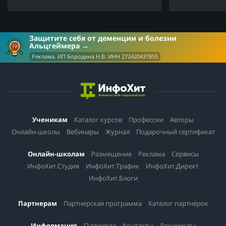
Защитите себя от деменции и болезни
Альцгеймера
Реклама. ИП Бородина Н.В. ИНН 272420437855
Ученикам
Каталог курсов
Профессии
Авторы
Онлайн-школы
Вебинары
Журнал
Подарочный сертификат
Онлайн-школам
Размещение
Реклама
Сервисы
ИнфоХит.Студия
ИнфоХит.Трафик
ИнфоХит.Директ
ИнфоХит.Блоги
Партнерам
Партнерская программа
Каталог партнёрок
Информация
О проекте
Контакты
Документы