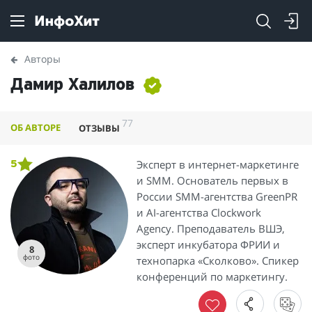
Авторы
Дамир Халилов
77
ОБ АВТОРЕ
ОТЗЫВЫ
Эксперт в интернет-маркетинге
5
и SMM. Основатель первых в
России SMM-агентства GreenPR
и AI-агентства Clockwork
Agency. Преподаватель ВШЭ,
эксперт инкубатора ФРИИ и
8
фото
технопарка «Сколково». Спикер
конференций по маркетингу.