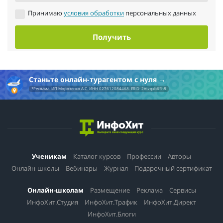
Принимаю
условия обработки
персональных данных
Получить
Станьте онлайн-турагентом с нуля
*Реклама. ИП Морозенко А.С. ИНН 027612084468. ERID: 2Vtzqxb6Sh8
Ученикам
Каталог курсов
Профессии
Авторы
Онлайн-школы
Вебинары
Журнал
Подарочный сертификат
Онлайн-школам
Размещение
Реклама
Сервисы
ИнфоХит.Студия
ИнфоХит.Трафик
ИнфоХит.Директ
ИнфоХит.Блоги