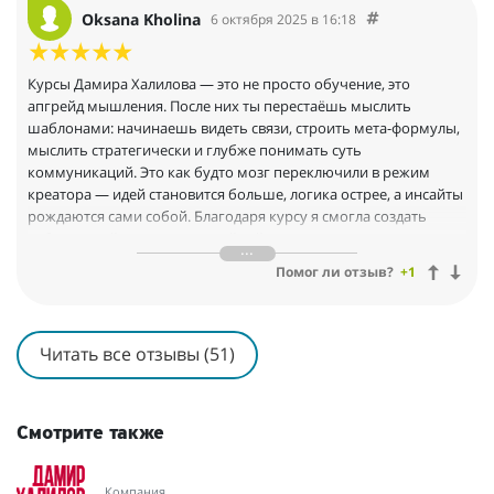
советую!
в ногу со временем!
Oksana Kholina
6 октября 2025 в 16:18
Курсы Дамира Халилова — это не просто обучение, это
апгрейд мышления. После них ты перестаёшь мыслить
шаблонами: начинаешь видеть связи, строить мета-формулы,
мыслить стратегически и глубже понимать суть
коммуникаций. Это как будто мозг переключили в режим
креатора — идей становится больше, логика острее, а инсайты
рождаются сами собой. Благодаря курсу я смогла создать
собственный проект, который сейчас в стадии тестирования —
и без этой системности и вдохновения он бы просто не
Помог ли отзыв?
+1
случился. Каждое занятие вдохновляет: теория сразу оживает в
практике, всё подано с теплом, юмором и точностью. Дамир
не просто обучает — он помогает раскрыть потенциал и
увидеть, как ты превращаешься в дизайнера смыслов. Очень
Читать все отзывы (51)
рекомендую.
Смотрите также
Компания