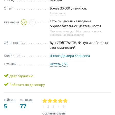
Опыт
Более 30 000 учеников.
Развернуть
Есть лицензия на ведение
Лицензия
?
образовательной деятельности
Можно вернуть до 13% стоимости курса,
оформив налоговый вычет
Образование
Вуз: СПбГТЭИ '06, Факультет: Учетно-
экономический
Компания
Школа Дамира Халилова
Отзывы
Читать (77)
Дает гарантию
Работает по договору
РЕЙТИНГ
ГОЛОСОВ
5
77
1
2
3
4
5
ОСТАВЬТЕ ОТЗЫВ