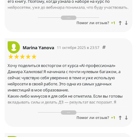
его книгу. Поэтому, когда узнала о наборе на курс по
нейросетям, уже до вебинара понимала, что буду участвовать.
Выбрала пакет GOLD с поддержкой во время обучения и ни
разу не пожалела о своем решении.
Помог ли отзыв?
+1
Достоинства:
· Последовательная и хорошо структурированная подача
материала
· Актуальная информация, которая сразу применяется в работе
Marina Yanova
11 октября 2025 в 23:57
· Полезные эфиры с разбором вопросов от участников
· Мотивирующие конкурсы и активное сообщество
единомышленников
Хочу поделиться восторгом от курса «AI-профессионал»
· Оперативная обратная связь от кураторов
Дамира Халилова! Я начинала с почти нулевым багажом, а
· Практический подход — не просто теория, а реальные
сейчас чувствую себя уверенно в теме и уже использую
инструменты
нейросети в своей работе. Это одна из самых удачных
!!!Очень много новой информации, мозг просто кипит!!!
инвестиций в мое образование.
ИИ открывает настолько новые горизонты, что возвращаться
Каких-либо минусов я для себя не отметила. Если вы готовы
к старому формату работы уже не хочется. Веду соцсети, пишу
вкладывать силы и делать ДЗ — результат вас поразит. Я
тексты, рецензии, создаю интересные картинки и др. с
перестала быть просто пользователем ChatGPT и стала
помощью ИИ, как же он выручает и экономит время.
специалистом, который знает, как «договориться» с
Курс действительно стоит своих денег — здесь дают не просто
Помог ли отзыв?
+1
нейросетью для идеального результата. Теперь я точно вижу,
знания, а полноценную систему работы с искусственным
куда двигаться дальше. Всем, кто хочет освоить AI для
интеллектом. Рекомендую всем, кто хочет оставаться
реальных дел, а не для красивого резюме — настоятельно
актуальным специалистом в своей области и даже просто идти