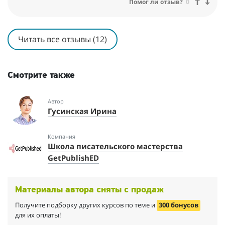
Помог ли отзыв?
0
И мне как ученику и учителю одновременно стало светло от
того, что все знания Анны пошли в народ!
Читать все отзывы (12)
Смотрите также
Автор
Гусинская Ирина
Компания
Школа писательского мастерства
GetPublishED
Материалы автора сняты с продаж
Получите подборку других курсов по теме и
300 бонусов
для их оплаты!