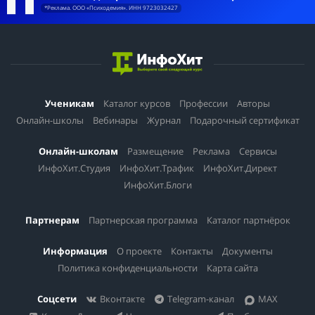
*Реклама. ООО «Психодемия». ИНН 9723032427
Ученикам
Каталог курсов
Профессии
Авторы
Онлайн-школы
Вебинары
Журнал
Подарочный сертификат
Онлайн-школам
Размещение
Реклама
Сервисы
ИнфоХит.Студия
ИнфоХит.Трафик
ИнфоХит.Директ
ИнфоХит.Блоги
Партнерам
Партнерская программа
Каталог партнёрок
Информация
О проекте
Контакты
Документы
Политика конфиденциальности
Карта сайта
Соцсети
Вконтакте
Telegram-канал
MAX