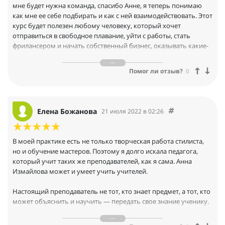
мне будет нужна команда, спасибо Анне, я теперь понимаю
как мне ее себе подбирать и как с ней взаимодействовать. Этот
курс будет полезен любому человеку, который хочет
отправиться в свободное плавание, уйти с работы, стать
фрилансером и начать собственный бизнес, оказывать какие-
то консалтинговые услуги, в принципе, человеку любой
профессии, который хочет себя развивать, реализовывать и
Помог ли отзыв?
0
построить свой личный бренд.
Елена Божанова
21 июля 2022 в 02:26
В моей практике есть не только творческая работа стилиста,
но и обучение мастеров. Поэтому я долго искала педагога,
который учит таких же преподавателей, как я сама. Анна
Измайлова может и умеет учить учителей.
Настоящий преподаватель не тот, кто знает предмет, а тот, кто
может объяснить и научить — передать свое знание ученику.
Сила преподавателя — в росте ученика.