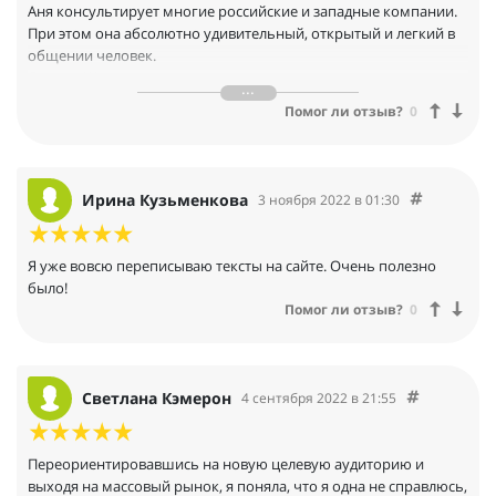
Аня консультирует многие российские и западные компании.
При этом она абсолютно удивительный, открытый и легкий в
общении человек.
Даниил Шульц
ВЫПУСКНИК SSE EMBA
Помог ли отзыв?
0
Я всегда была уверена в том, что особенно для женщины
личный бренд — это самая эффективная бизнес-модель,
позволяющая реализовать самые смелые амбициозные цели
без ущерба для личной жизни. Согласна с автором на все 100%,
Ирина Кузьменкова
3 ноября 2022 в 01:30
что «личный бренд — это, в первую очередь, про счастье».
Оксана Евдокимова
ОСНОВАТЕЛЬ И ДИРЕКТОР КОМПАНИИ «ПРОСПЕКТРУС»
Я уже вовсю переписываю тексты на сайте. Очень полезно
Много интересных минут, много заданий на подумать, много
было!
ярких примеров и целый багаж эмоций и впечатлений.
Помог ли отзыв?
0
Персональному бренду жить и развиваться. Благодарим
бизнес-тренера Анну Измайлову.
Светлана Кэмерон
4 сентября 2022 в 21:55
Переориентировавшись на новую целевую аудиторию и
выходя на массовый рынок, я поняла, что я одна не справлюсь,