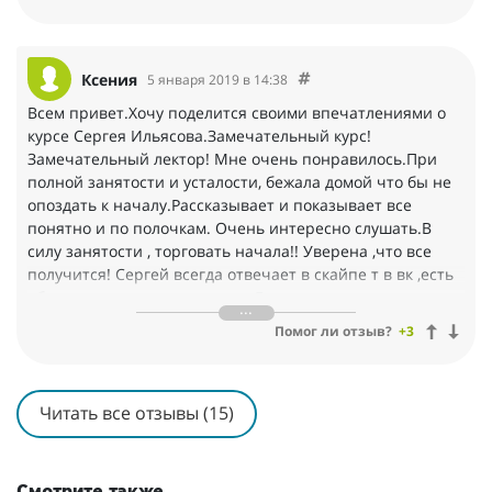
принимаемых решениях, и дал все необходимые знания для
успешной торговли. А ведь успех, по большому счёту,
начинается с правильного трейдерского мышления, взятия на
себя полной ответственности за совершение сделок и
Ксения
5 января 2019 в 14:38
следования личной торговой стратегии.
С удовольствием рекомендую учёбу у Сергея Ильясова
Всем привет.Хочу поделится своими впечатлениями о
начинающим с нуля, как и я когда-то, будущим трейдерам,
курсе Сергея Ильясова.Замечательный курс!
потому что учиться у преподавателя такого уровня – большая
Замечательный лектор! Мне очень понравилось.При
удача! Успехов!
полной занятости и усталости, бежала домой что бы не
опоздать к началу.Рассказывает и показывает все
понятно и по полочкам. Очень интересно слушать.В
силу занятости , торговать начала!! Уверена ,что все
получится! Сергей всегда отвечает в скайпе т в вк ,есть
обратная связь и поддержка. Благодарю за интересные
и полезные уроки.Уроки можно потом несколько раз
Помог ли отзыв?
+3
пересмотреть в учебной группе.
Читать все отзывы (15)