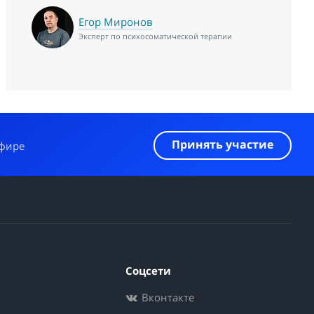
Егор Миронов
Эксперт по психосоматической терапии
Принять участие
эфире
Соцсети
Вконтакте