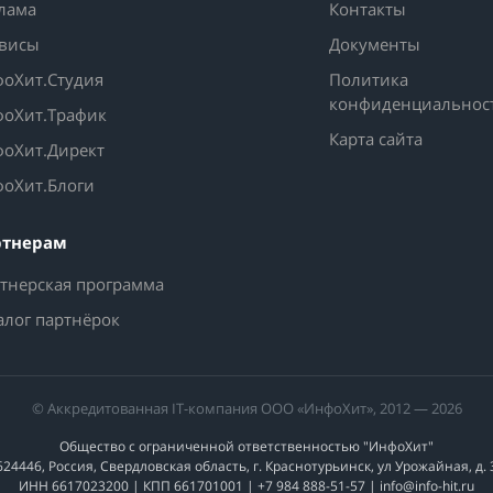
лама
Контакты
висы
Документы
оХит.Студия
Политика
конфиденциальнос
оХит.Трафик
Карта сайта
оХит.Директ
оХит.Блоги
ртнерам
тнерская программа
алог партнёрок
© Аккредитованная IT-компания ООО «ИнфоХит», 2012 — 2026
Общество с ограниченной ответственностью "ИнфоХит"
624446, Россия, Свердловская область, г. Краснотурьинск, ул Урожайная, д. 
ИНН 6617023200 | КПП 661701001 | +7 984 888-51-57 | info@info-hit.ru