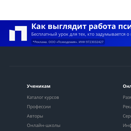
Как выглядит работа пс
Бесплатный урок для тех, кто задумывается о
*Реклама. ООО «Психодемия». ИНН 9723032427
Ученикам
Он
Каталог курсов
Раз
Профессии
Рек
Авторы
Сер
Онлайн-школы
Инф