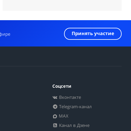
Принять участие
эфире
Соцсети
Вконтакте
Telegram-канал
MAX
Канал в Дзене