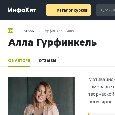
Каталог курсов
Авторы
Гурфинкель Алла
Алла Гурфинкель
3
ОБ АВТОРЕ
ОТЗЫВЫ
Мотивацион
саморазвит
творческой
популярног