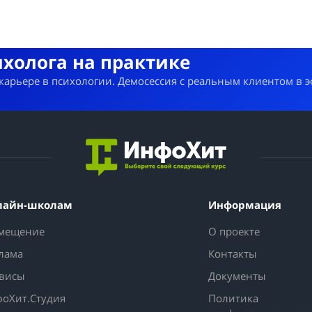
ихолога на практике
 карьере в психологии. Демосессия с реальным клиентом в 
лайн-школам
Информация
мещение
О проекте
лама
Контакты
висы
Документы
оХит.Студия
Политика