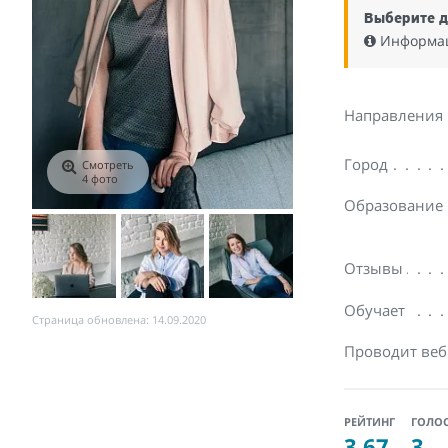
Выберите д
Информаци
Направления
Город
Смотреть
4 фото
Образование
Отзывы
Обучает
Страница обновлена: 14.09.2020
Проводит ве
РЕЙТИНГ
ГОЛО
3.67
3