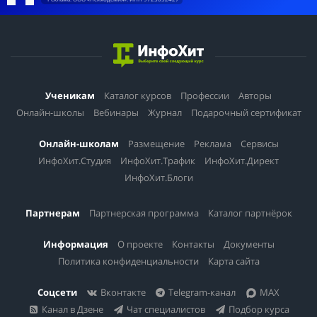
Ученикам
Каталог курсов
Профессии
Авторы
Онлайн-школы
Вебинары
Журнал
Подарочный сертификат
Онлайн-школам
Размещение
Реклама
Сервисы
ИнфоХит.Студия
ИнфоХит.Трафик
ИнфоХит.Директ
ИнфоХит.Блоги
Партнерам
Партнерская программа
Каталог партнёрок
Информация
О проекте
Контакты
Документы
Политика конфиденциальности
Карта сайта
Соцсети
Вконтакте
Telegram-канал
MAX
Канал в Дзене
Чат специалистов
Подбор курса