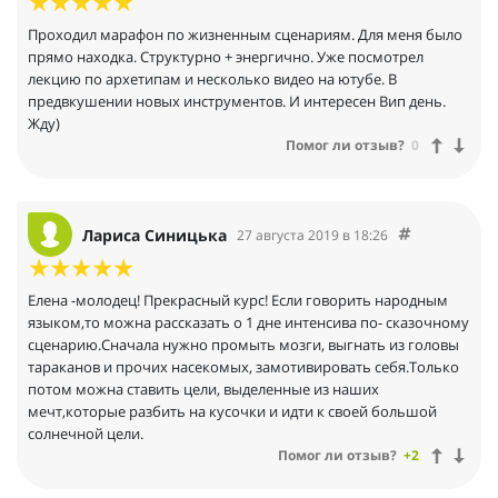
Проходил марафон по жизненным сценариям. Для меня было
прямо находка. Структурно + энергично. Уже посмотрел
лекцию по архетипам и несколько видео на ютубе. В
предвкушении новых инструментов. И интересен Вип день.
Жду)
Помог ли отзыв?
0
Лариса Синицька
27 августа 2019 в 18:26
Елена -молодец! Прекрасный курс! Если говорить народным
языком,то можна рассказать о 1 дне интенсива по- сказочному
сценарию.Сначала нужно промыть мозги, выгнать из головы
тараканов и прочих насекомых, замотивировать себя.Только
потом можна ставить цели, выделенные из наших
мечт,которые разбить на кусочки и идти к своей большой
солнечной цели.
Помог ли отзыв?
+2