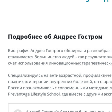
Подробнее об Андрее Гостром
Биография Андрея Гострого обширна и разнообразн
сталкивается большинство людей - как результатив
счет использования инновационных терапевтически
Специализируясь на антивозрастной, профилактич
практиках и терапии внутренних болезней, он стар
России познакомились с современными методами ле
PreventAge Lifestyle School, где вместе с другими э
Андрей Гострый: Для меня быть врачом – з