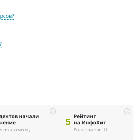
рсов?
?
i
i
дентов начали
Рейтинг
5
чение
на ИнфоХит
истика за месяц
Всего голосов: 11