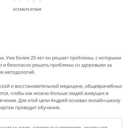
1
2
3
4
5
ОСТАВЬТЕ ОТЗЫВ
а. Уже более 20 лет он решает проблемы, с которыми
но и безопасно решить проблемы со здоровьем за
х методологий.
еской и восстановительной медицине, общеврачебных
ается, чтобы как можно больше людей живущих в
чения. Для этой цели Андрей основал онлайн-школу
кспертам проводит обучение.
начит мыслить системно и проявлять искреннее