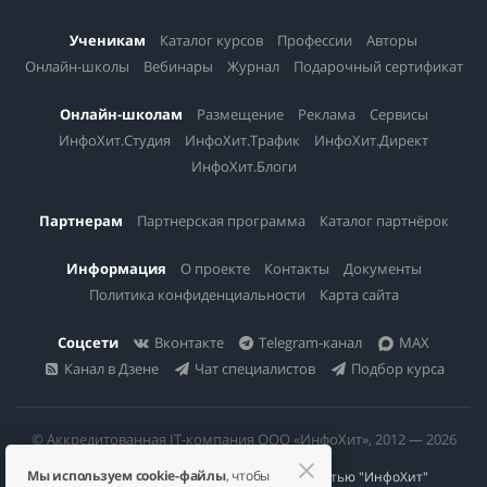
Ученикам
Каталог курсов
Профессии
Авторы
Онлайн-школы
Вебинары
Журнал
Подарочный сертификат
Онлайн-школам
Размещение
Реклама
Сервисы
ИнфоХит.Студия
ИнфоХит.Трафик
ИнфоХит.Директ
ИнфоХит.Блоги
Партнерам
Партнерская программа
Каталог партнёрок
Информация
О проекте
Контакты
Документы
Политика конфиденциальности
Карта сайта
Соцсети
Вконтакте
Telegram-канал
MAX
Канал в Дзене
Чат специалистов
Подбор курса
© Аккредитованная IT-компания ООО «ИнфоХит», 2012 — 2026
Мы используем cookie-файлы
, чтобы
Общество с ограниченной ответственностью "ИнфоХит"