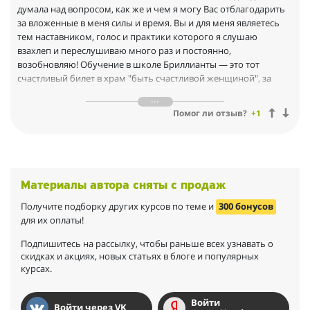
думала над вопросом, как же и чем я могу Вас отблагодарить
за вложенные в меня силы и время. Вы и для меня являетесь
тем наставником, голос и практики которого я слушаю
взахлеп и переслушиваю много раз и постоянно,
возобновляю! Обучение в школе Бриллианты — это тот
счастливый билет в храм "быть счастливой женщиной", за
который я Вам безмерно благодарна!! Радость , гордость за
себя которую испытываю успешно применив новые навыки в
Помог ли отзыв?
+1
коммуникации с людьми при ощущении суперского
результата!! Вы так четко, все по полочкам уложили в курсе,
что пройдя обучение только одна мысль остаётся в голове —
"я хочу так жить, потому , что с новыми коммуникациями я
счастливая!"
Материалы автора сняты с продаж
Получите подборку других курсов по теме и
300 бонусов
для их оплаты!
Подпишитесь на рассылку, чтобы раньше всех узнавать о
скидках и акциях, новых статьях в блоге и популярных
курсах.
Войти
Войти через VK