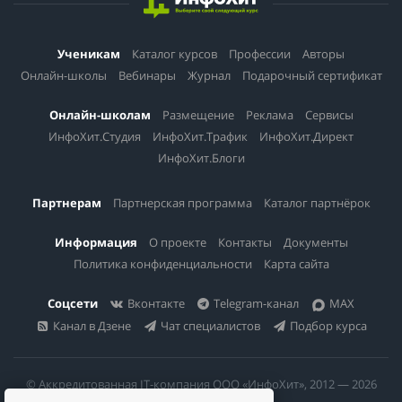
Ученикам
Каталог курсов
Профессии
Авторы
Онлайн-школы
Вебинары
Журнал
Подарочный сертификат
Онлайн-школам
Размещение
Реклама
Сервисы
ИнфоХит.Студия
ИнфоХит.Трафик
ИнфоХит.Директ
ИнфоХит.Блоги
Партнерам
Партнерская программа
Каталог партнёрок
Информация
О проекте
Контакты
Документы
Политика конфиденциальности
Карта сайта
Соцсети
Вконтакте
Telegram-канал
MAX
Канал в Дзене
Чат специалистов
Подбор курса
© Аккредитованная IT-компания ООО «ИнфоХит», 2012 — 2026