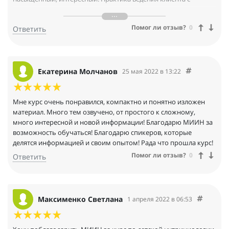
первого же дня.
Для меня очень важно, что теория сочетается с
Помог ли отзыв?
0
Ответить
практическими заданиями. Так знания
укладываются лучше. И очень ценно постоянная поддержка
кураторов и возможность
задавать возникающие вопросы спикерам. А со спикерами
нам очень повезло!!! Это
Екатерина Молчанов
25 мая 2022 в 13:22
настоящие врачи - профи с интегративным подходом, всегда
на пике информации и самообразования.
Новые знания помогли мне заметить определённые состояния
Мне курс очень понравился, компактно и понятно изложен
и у моих детей и вовремя
материал. Много тем озвучено, от простого к сложному,
оказать им поддержку, восполнив некоторые дефициты,
много интересной и новой информации! Благодарю МИИН за
поддержать подростков в
возможность обучаться! Благодарю спикеров, которые
период пубертата. Здорово, если подобные знания будут у
делятся информацией и своим опытом! Рада что прошла курс!
каждой мамы. Так подрастающее поколение будет крепче.
Помог ли отзыв?
0
Ответить
Максименко Светлана
1 апреля 2022 в 06:53