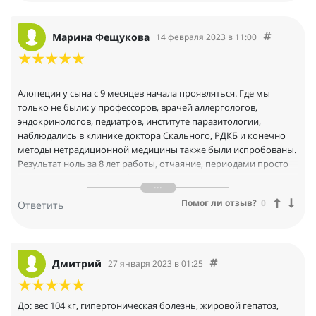
Примерно 1,5 года назад я находился в глубоком раздумье.
Мое состояние можно было сравнить с образом задумчивого
парня, озадаченно смотрящего вдаль с прищуром и при этом
Марина Фещукова
14 февраля 2023 в 11:00
ничего не понимающего.
Алопеция у сына с 9 месяцев начала проявляться. Где мы
только не были: у профессоров, врачей аллергологов,
эндокринологов, педиатров, институте паразитологии,
наблюдались в клинике доктора Скального, РДКБ и конечно
методы нетрадиционной медицины также были испробованы.
Результат ноль за 8 лет работы, отчаяние, периодами просто
опускались руки. В какой-то момент я поняла, что только
комплексно можно воздействовать на проблему, а не просто
Помог ли отзыв?
0
Ответить
пропить витамины для восполнения дефицитов, эти витамины
должны ещё и усваиваться. Тогда и пошла в МИИН. Институт
выбрала благодаря Нате Гончар, она великий мотиватор, могу
слушать её часами, плюс из-за Аювердического уклона и
детского коучинга
Дмитрий
27 января 2023 в 01:25
За год работы, появились высокие результаты:
- Алопеции нет
До: вес 104 кг, гипертоническая болезнь, жировой гепатоз,