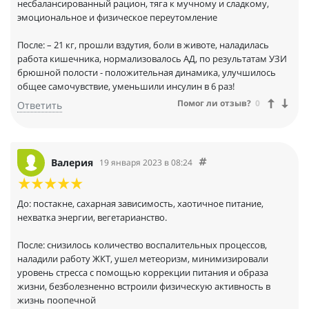
- Наладили работу ЖКТ
несбалансированный рацион, тяга к мучному и сладкому,
- Ремиссия по аллергии
эмоциональное и физическое переутомление
Отдельная благодарность институту, что на детском коучинге
После: – 21 кг, прошли вздутия, боли в животе, наладилась
учили грамотно выстраивать рацион детей разных возрастов,
работа кишечника, нормализовалось АД, по результатам УЗИ
не делая акцент на баночках с БАД. Так же очень быстро
брюшной полости - положительная динамика, улучшилось
привела себя в форму после последних родов, повысила
общее самочувствие, уменьшили инсулин в 6 раз!
уровень энергии и мотивации, жизнь заиграла новыми
Помог ли отзыв?
0
Ответить
красками, когда узнала, что такая прекрасная профессия
вообще есть
Валерия
19 января 2023 в 08:24
До: постакне, сахарная зависимость, хаотичное питание,
нехватка энергии, вегетарианство.
После: снизилось количество воспалительных процессов,
наладили работу ЖКТ, ушел метеоризм, минимизировали
уровень стресса с помощью коррекции питания и образа
жизни, безболезненно встроили физическую активность в
жизнь поопечной