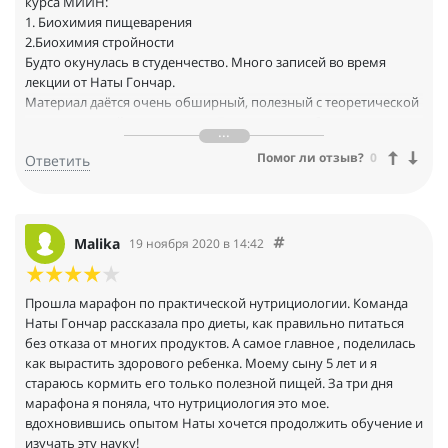
курса МИИН:
1. Биохимия пищеварения
2.Биохимия стройности
Будто окунулась в студенчество. Много записей во время
лекции от Наты Гончар.
Материал даётся очень обширный, полезный с теоретической
и практической точки зрения. Было очень любопытно
познакомиться с другими лекторами, каждый из которых в
Помог ли отзыв?
0
Ответить
своей манере помогал слушателям разобраться в обширной
теме ЗОЖ.
Malika
19 ноября 2020 в 14:42
Прошла марафон по практической нутрициологии. Команда
Наты Гончар рассказала про диеты, как правильно питаться
без отказа от многих продуктов. А самое главное , поделилась
как вырастить здорового ребенка. Моему сыну 5 лет и я
стараюсь кормить его только полезной пищей. За три дня
марафона я поняла, что нутрициология это мое.
вдохновившись опытом Наты хочется продолжить обучение и
изучать эту науку!