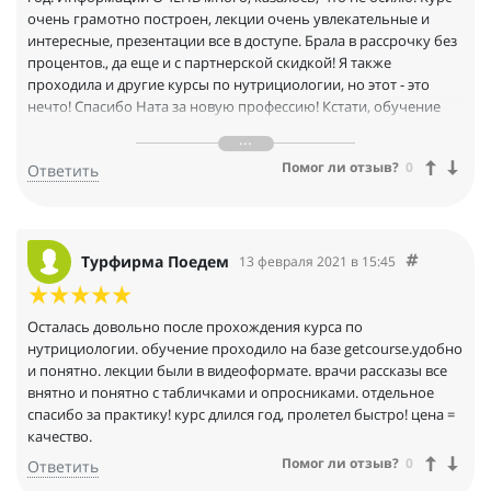
очень грамотно построен, лекции очень увлекательные и
интересные, презентации все в доступе. Брала в рассрочку без
процентов., да еще и с партнерской скидкой! Я также
проходила и другие курсы по нутрициологии, но этот - это
нечто! Спасибо Ната за новую профессию! Кстати, обучение
уже окупила :) Так что счастью нет предела)) Теперь планирую
пойти на новый курс по детской нутрициологии, чтобы
Помог ли отзыв?
0
Ответить
расширить клиентскую базу и работать со целыми семьями!
Турфирма Поедем
13 февраля 2021 в 15:45
Осталась довольно после прохождения курса по
нутрициологии. обучение проходило на базе getcourse.удобно
и понятно. лекции были в видеоформате. врачи рассказы все
внятно и понятно с табличками и опросниками. отдельное
спасибо за практику! курс длился год, пролетел быстро! цена =
качество.
Помог ли отзыв?
0
Ответить