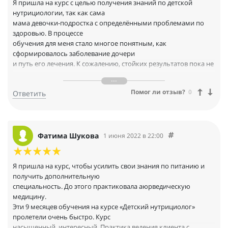
Я пришла на курс с целью получения знаний по детской
нутрициологии, так как сама
мама девочки-подростка с определёнными проблемами по
здоровью. В процессе
обучения для меня стало многое понятным, как
сформировалось заболевание дочери
и путь его лечения. К сожалению, стойких результатов пока не
достигла, так как
возникают трудности с элиминационной диетой, не хватает
Помог ли отзыв?
0
Ответить
времени для полноценной
замены блюд, а ребёнок, который питался на протяжении
многих лет определённым
способом не всегда проявляет сознательность. Но я вижу пути
решения проблемы,
Фатима Шукова
1 июня 2022 в 22:00
могу отслеживать её состояние и это здорово! Я получила
много полезной и ценной
информации, которая в любом случае будет востребована.
Я пришла на курс, чтобы усилить свои знания по питанию и
получить дополнительную
специальность. До этого практиковала аюрведическую
медицину.
Эти 9 месяцев обучения на курсе «Детский нутрициолог»
пролетели очень быстро. Курс
насыщенный, интересный. Практика ведения клиента с