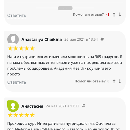
Рад сотрудничеству с Вами. Каждому человеку полезно
научиться выявлять различные заболевания на ранних этапах
Помог ли отзыв?
–1
Ответить
и также составлять рационы питания. Предлагаю создание
текстовых вариантов Ваших тренингов. Для этого достаточно
всего лишь пообщаться с Вами один раз, узнать про целевую
аудиторию, уточнить детали – для кого и о чем писать, и
договориться созваниваться раз в месяц для утверждения
Anastasiya Chaikina
26 мая 2021 в 13:54
контент-плана. Согласен поработать некоторое время в
качестве стажера.
Ната и нутрициология изменили мою жизнь на 365 градусов. Я
С уважением, мастер копирайтинга Владимир Деревянко
начала с бесплатных интенсивов и уже на них решила все свои
проблемы со здоровьем. Академия Health - коучинга это
просто
Помог ли отзыв?
0
Ответить
Анастасия
24 мая 2021 в 17:33
Проходила курс Интегративная нутрициология. Осилила за
год! Информации ОЧЕНЬ много, казалось, что не осилю. Курс