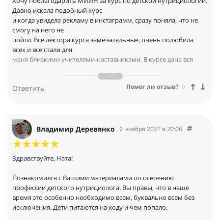
Хочу поблагодарить МИИН за курс по детской нутрициологии.
Давно искала подобный курс
и когда увидела рекламу в инстаграмм, сразу поняла, что не
смогу на него не
пойти. Всё лектора курса замечательные, очень полюбила
всех и все стали для
меня близкими учителями-наставниками. В курсе дана вся
информация по вопросам в
детском развитии. Конечно, материал обширный, сложно
Помог ли отзыв?
0
Ответить
охватить все в доступном
количестве часов, но организаторы постарались. Так же
экспертные часы полностью
дополняют картину лекций.
Очень удобно и очень благодарю за то, что есть конспекты, с
Владимир Деревянко
9 ноября 2021 в 20:06
которыми можно работать,
распечатывать и фиксировать всю информацию на них. Так же
очень удобно, что все
Здравствуйте, Ната!
экспертные часы переведены в формат пдф. Это очень
большая работа
Познакомился с Вашими материалами по освоению
организаторов, спасибо им за это! Курс достойный, своих
профессии детского нутрициолога. Вы правы, что в наше
денег стоит.
время это особенно необходимо всем, буквально всем без
исключения. Дети питаются на ходу и чем попало.