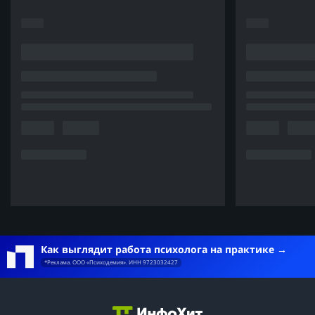
Как выглядит работа психолога на практике
*Реклама. ООО «Психодемия». ИНН 9723032427