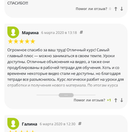
СПАСИБО!!!
Помог ли отзыв?
0
Марина
6 марта 2020 в 13:18
Огромное спасибо за ваш труд! Отличный курс! Самый
главный плюс — можно заниматься в своем темпе. Уроки
доступны. Отличные объяснения на видео, а также они
продублированы в рабочей тетради для обучения. Хоть и со
временем некоторые видео стали не доступны. но благодаря
тетради все разъяснилось. Курс логически разбит на уроки для
отработки и получения нового материала. По итогам курса
имеется тест на понимание работы на абакусе. Ну
и финальный экзамен. Кроме того предоставлен решебник для
Помог ли отзыв?
+1
отработки навыков счета.
Галина
6 марта 2020 в 12:30