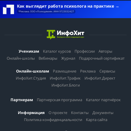
Как выглядит работа психолога на практике
*Реклама. ООО «Психодемия». ИНН 9723032427
Ученикам
Каталог курсов
Профессии
Авторы
Онлайн-школы
Вебинары
Журнал
Подарочный сертификат
Онлайн-школам
Размещение
Реклама
Сервисы
ИнфоХит.Студия
ИнфоХит.Трафик
ИнфоХит.Директ
ИнфоХит.Блоги
Партнерам
Партнерская программа
Каталог партнёрок
Информация
О проекте
Контакты
Документы
Политика конфиденциальности
Карта сайта