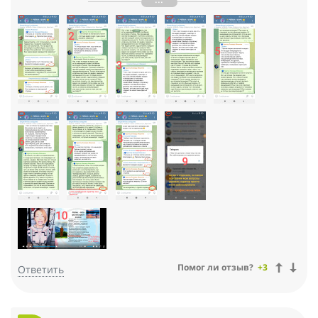
нетрадиционные рейки, и традиционные 2 ступени. Я
практиковала 3 года, чтобы начать хоть что-то чувствовать.
3 года я мучилась, пытаясь получить хоть какие-то
результаты, но становилось только хуже. Вместо расслабления
и успокоения я становилась еще более напряженной, злой,
агрессивной. В итоге очень сильно расшатала свою нервную
систему. Только мое упорство позволило мне разобраться в
происходящем.
Все дело оказалось в неправильной настройке, которую дает
Катрин, точнее она ее вообще не дает, о чем я случайно узнала
спустя 3 года своих мучений от другого мастера. Моему
негодованию не было предела!!!
ТРИ ГОДА Я ЛЕЧИЛА СЕБЯ СВОЕЙ ЖЕ ЭНЕРГИЕЙ И ЧУТЬ СЕБЯ
НЕ УГРОБИЛА!!! Потому что все это время у меня не было
правильной настройки, а символы не стояли вообще.
Оказалось, что Катрин раздает лишь общий поток своих
рейки. Все инициации происходят при просмотре уже
записанных ранее, много лет назад, старых видео. То есть вас
по сути инициирует ВИДЕО, а не ЧЕЛОВЕК.
Помог ли отзыв?
+3
Ответить
Вы видите только картинку мастера, Катрин в это время где-то
гуляет, никакой энергии она в вас не вкладывает. И если сеанс
еще можно принять в записи, то инициация - это совершенно