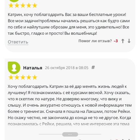
вставлены видео из прошлых лет, которые можно посмотреть
в открытом доступе, а заявлены как новый блок в курсе.
Катрин, хочу поблагодарить Вас за ваши бесплатные уроки!
Все мои задачи/проблемы начались решаться как будто сами
по себе и найлутшим оброзам для меня, это удивительно! Все
так быстро, гладко и просто! Вы волшебница!
Помог ли отзыв?
–3
Ответить
Наталья
26 октября 2018 в 08:05
Хочу поблагодарить Катрин за её дар менять жизнь людей к
лучшему! Я познакомилась с её курсами весной. Хочу сказать,
что я скептик по натуре. Не доверяю многому, что вижу и
слышу. И очень аккуратно отношусь к новой информации тем
более о тренингах. Сначала я пошла на Лакшми, потом Рейки.
Но скажу честно, не закончила до конца не то не другое. Когда
познакомилась с Рейки, решила, что мне интереснее эта тема
и 1 я отложила. Там пошли результаты, причём мгновенные.
При помощи этой энергии я решила очень важную проблему.