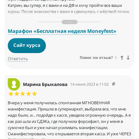
Катрин, вы супер, я с вами и на ДФ и хочу пройти все ваши
курсы. После знакомства с вами я сдвинулась с мёртвой точки,
моя жизнь кардинально изменилась, я вам очень
Благодарна!!!!!!!
Марафон «Бесплатная неделя Мoneyfest»
Сайт курса
Помог ли отзыв?
0
Ответить
Марина Брыкалова
14 июня 2023 в 11:02
Вчера у меня получилась спонтанная МГНОВЕННАЯ
манифестация. Пришла в супермаркет, выбрала все, что мне
надо было, и... подойдя к кассе, увидела огромную очередь. А я
как раз шла из СДЭКа, где получила форсифакт, он у меня в
сумочке был и уже начал усиливать манифестации.
Сманифестировала, что открывается вторая касса. И уже ЧЕРЕЗ