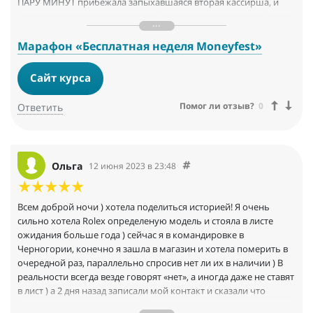
ПАРУ МИНУТ прибежала запыхавшаяся вторая кассирша, и
села на соседнюю кассу, куда я быстро перестроилась и была
там второй.... Круто! Кучу времени и сэкономила.
Вот так работает техника манифестации, о которой в лекции
Марафон «Бесплатная неделя Мoneyfest»
говорила Катрин.
Сайт курса
Помог ли отзыв?
0
Ответить
Ольга
12 июня 2023 в 23:48
Всем доброй ночи ) хотела поделиться историей! Я очень
сильно хотела Rolex определеную модель и стояла в листе
ожидания больше года ) сейчас я в командировке в
Черногории, конечно я зашла в магазин и хотела померить в
очередной раз, параллельно спросив нет ли их в наличии ) В
реальности всегда везде говорят «нет», а иногда даже не ставят
в лист ) а 2 дня назад записали мой контакт и сказали что
позвонят в понедельник, в общем мое утро началось со