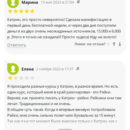
есть другие финансовые приоритеты, более «полезные».
Марина
13 мая 2023 в 21:04
Получила потрясающие эмоции от работы профессионалов и
себя красивой в кадре!
Каждая женщина достойна самого лучшего праздника по
Катрин, это просто невероятно! Сделала манифестацию в
сердцу. Не забывайте дарить себе подарки и баловать себя
первый день бесплатной недели, и через два дня поступили
тем, что действительно хочет ваша душа.
деньги из двух очень неожиданных источников, 15.000 и 6.000
Эти эмоции - ваш ресурс!
р. Этого я точно не ожидала!!! Просто чудеса) Иду на золото!
Помог ли отзыв?
0
Ответить
Елена
2 ноября 2022 в 17:37
Я проходила разные курсы у Катрин, в разное время. Но есть
один курс, который меня в край разочаровал - это Рэйки.
Вернее, как принято писать у Катрин - рейки. Рейками они там
лечат. Традиционными и не очень.
В общем суть такая. Когда я впервые вживую попробовала
Рэйки, мне очень сильно полегчало буквально за 15 минут.
Так как я на тот момент была знакома только с Катрин, как с
учителем Рэйки, то записалась к ней. Купила и