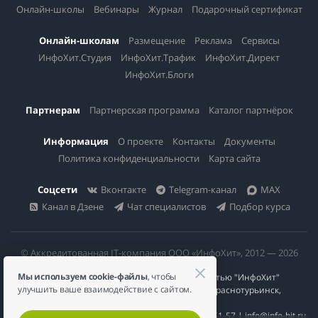
Онлайн-школы
Вебинары
Журнал
Подарочный сертификат
Онлайн-школам
Размещение
Реклама
Сервисы
ИнфоХит.Студия
ИнфоХит.Трафик
ИнфоХит.Директ
ИнфоХит.Блоги
Партнерам
Партнерская программа
Каталог партнёрок
Информация
О проекте
Контакты
Документы
Политика конфиденциальности
Карта сайта
Соцсети
Вконтакте
Telegram-канал
MAX
Канал в Дзене
Чат специалистов
Подбор курса
© Аккредитованная IT-компания ООО «ИнфоХит», 2012 — 2026
Мы используем cookie-файлы
, чтобы
Общество с ограниченной ответственностью "ИнфоХит"
улучшить ваше взаимодействие с сайтом.
624446, Россия, Свердловская область, г. Краснотурьинск,
ул Урожайная, д. 3
ИНН 6617023200 | КПП 661701001 | +7 984 888-51-57 | info@info-hit.ru