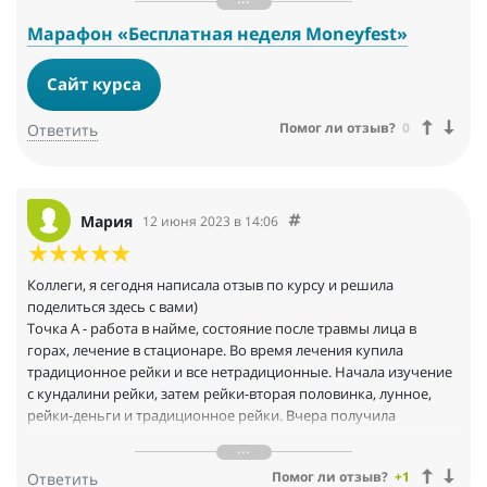
звонка из магазина, что я могу из забирать и именно мой (
редкий ) цвет. Я делала манифестации именно на эту модель и
Марафон «Бесплатная неделя Мoneyfest»
цвет)) и сегодня они мои! Я уже не говорю о том, что я нашла
деньги на них за пол дня ) Катрин, в очередной раз благодарю
Сайт курса
за энергию и знания.
Помог ли отзыв?
0
Ответить
Мария
12 июня 2023 в 14:06
Коллеги, я сегодня написала отзыв по курсу и решила
поделиться здесь с вами)
Точка А - работа в найме, состояние после травмы лица в
горах, лечение в стационаре. Во время лечения купила
традиционное рейки и все нетрадиционные. Начала изучение
с кундалини рейки, затем рейки-вторая половинка, лунное,
рейки-деньги и традиционное рейки. Вчера получила
последнюю инициацию на 2 ступень ТР.
В результате лечения Кундалини-рейки подправила свое
Помог ли отзыв?
+1
Ответить
здоровье, ускорила процесс заживления кожи после травм.