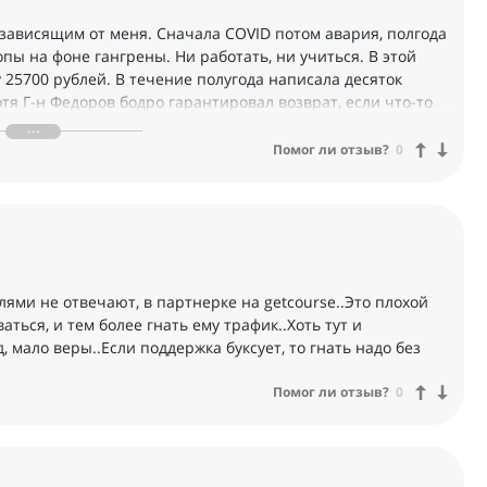
е зависящим от меня. Сначала COVID потом авария, полгода
опы на фоне гангрены. Ни работать, ни учиться. В этой
25700 рублей. В течение полугода написала десяток
тя Г-н Федоров бодро гарантировал возврат, если что-то
это просто подлость, мерзость и мелочность. И чему он
Помог ли отзыв?
0
 Светлана Никонова
лями не отвечают, в партнерке на getcourse..Это плохой
аться, и тем более гнать ему трафик..Хоть тут и
 мало веры..Если поддержка буксует, то гнать надо без
Помог ли отзыв?
0