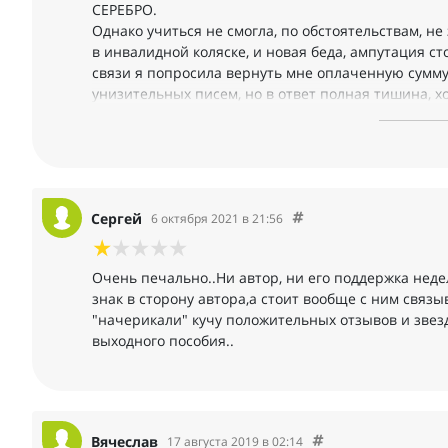
СЕРЕБРО.
Однако учиться не смогла, по обстоятельствам, н
в инвалидной коляске, и новая беда, ампутация ст
связи я попросила вернуть мне оплаченную сумму 
унизительных писем, но в ответ полная тишина, хо
пойдет не так.
Не вернуть 70-летней бабушке, инвалиду денежку, 
сможет научить на своих курсах с такой моралью?
Сергей
6 октября 2021 в 21:56
Очень печально..Ни автор, ни его поддержка неде
знак в сторону автора,а стоит вообще с ним связыв
"начерикали" кучу положительных отзывов и звезд,
выходного пособия..
Вячеслав
17 августа 2019 в 02:14