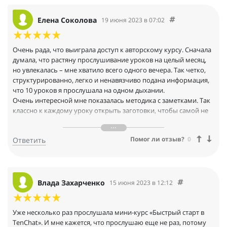
Елена Соколова
19 июня 2023 в 07:02
Очень рада, что выиграла доступ к авторскому курсу. Сначала
думала, что растяну прослушивание уроков на целый месяц,
но увлекалась – мне хватило всего одного вечера. Так четко,
структурированно, легко и ненавязчиво подана информация,
что 10 уроков я прослушала на одном дыхании.
Очень интересной мне показалась методика с заметками. Так
классно к каждому уроку открыть заготовки, чтобы самой не
конспектировать, а просто прочитать готовые материалы.
Некоторые рекомендации я уже успела применить в своем
Помог ли отзыв?
0
Ответить
блоге в процессе прохождения курса. Развиваюсь!
Влада Захарченко
15 июня 2023 в 12:12
Уже несколько раз прослушала мини-курс «Быстрый старт в
TenChat». И мне кажется, что прослушаю еще не раз, потому