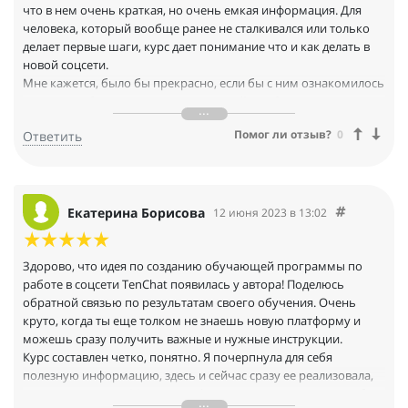
что в нем очень краткая, но очень емкая информация. Для
человека, который вообще ранее не сталкивался или только
делает первые шаги, курс дает понимание что и как делать в
новой соцсети.
Мне кажется, было бы прекрасно, если бы с ним ознакомилось
как можно большее количество людей, особенно из числа тех,
кто еще ничего не знает о TenChat. Спасибо автору за этот
Помог ли отзыв?
0
Ответить
продукт! Желаю развития и благодарных учеников! Ведь вы
настолько качественно и приятно преподносите информацию,
что можно заслушаться.
Екатерина Борисова
12 июня 2023 в 13:02
Здорово, что идея по созданию обучающей программы по
работе в соцсети TenChat появилась у автора! Поделюсь
обратной связью по результатам своего обучения. Очень
круто, когда ты еще толком не знаешь новую платформу и
можешь сразу получить важные и нужные инструкции.
Курс составлен четко, понятно. Я почерпнула для себя
полезную информацию, здесь и сейчас сразу ее реализовала,
не потеряв время. Множество фишичек, на которые сразу бы и