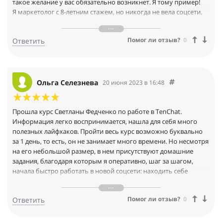
такое желание у вас обязательно возникнет. Я тому пример!
Я маркетолог с 8-летним стажем, но никогда не вела соцсети.
После того, как я прошла короткий курс (это заняло у меня 6
дней) и начала выполнять домашние задания, стала регулярно
Помог ли отзыв?
0
Ответить
выходить в соцсети, в том числе и в TenChat. Курс – это
мощный посыл к действию, чтобы развить свой личный бренд
и получить новых клиентов. Поэтому всем очень рекомендую!
Ольга Селезнева
20 июня 2023 в 16:48
Прошла курс Светланы Федченко по работе в TenChat.
Информация легко воспринимается, нашла для себя много
полезных лайфхаков. Пройти весь курс возможно буквально
за 1 день, то есть, он не занимает много времени. Но несмотря
на его небольшой размер, в нем присутствуют домашние
задания, благодаря которым я оперативно, шаг за шагом,
начала быстро работать в новой соцсети: находить себе
подписчиков и подписываться на интересных людей.
Спасибо автору за материал! Буду начать активно штурмовать
Помог ли отзыв?
0
Ответить
площадку TenChat!