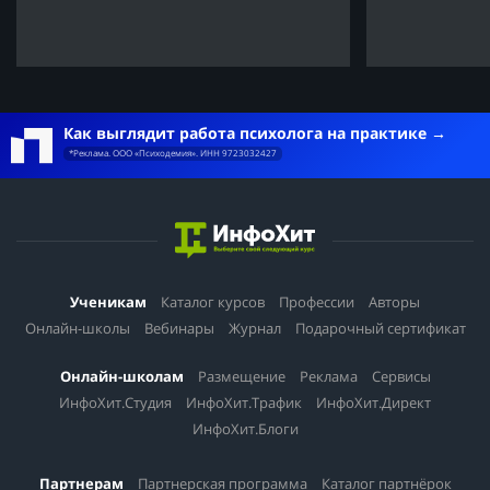
Как выглядит работа психолога на практике
*Реклама. ООО «Психодемия». ИНН 9723032427
Ученикам
Каталог курсов
Профессии
Авторы
Онлайн-школы
Вебинары
Журнал
Подарочный сертификат
Онлайн-школам
Размещение
Реклама
Сервисы
ИнфоХит.Студия
ИнфоХит.Трафик
ИнфоХит.Директ
ИнфоХит.Блоги
Партнерам
Партнерская программа
Каталог партнёрок