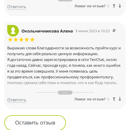
не обратила внимание. Но они помогают всерьез отнестись к
Помог ли отзыв?
0
Ответить
тому, как правильно себя продвигать. Это помогает быстрее
добиться нужного результата.
Рада была получить возможность дополнительного обучения!
Окольничникова Алена
9 июня 2023 в 10:23
Выражаю слова благодарности за возможность пройти курс и
получить для себя реально ценную информацию.
Я достаточно давно зарегистрирована в сети TenChat, около
года назад. Сейчас, проходя курс, я поняла, как много ошибок
я за это время совершила. У меня появилась цель
продвигаться, как профессиональному профориентологу,
поэтому сделала себе план и пометки, что и как буду писать.
По самому курсу: во-первых, мне понравилось, что он очень
системно составлен, есть определенная стратегия, схема
Помог ли отзыв?
0
Ответить
подачи материала. Во-вторых, удобно, что видео короткие –
это в настоящее время крайне важно, тк нет времени на
просмотр многочасовых лекций, а тут за 3-8-10 минут ты
получаешь четкую, краткую, ясную информацию. Помимо
Оставить отзыв
этого, приятно, что можно просмотреть уроки по нескольку
раз и пролистать презентации, чтобы вспомнить важные