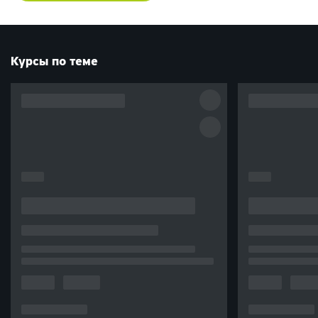
моменты.
Для меня этот курс реально стал очень ценным, смело
рекомендую его всем, кто начинает работать с этой соцсетью.
Спасибо и удачи в развитии!
Курсы по теме