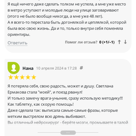
Я ещё ничего даже сделать толком не успела, а мне уже место
в метро уступают и молодые люди на улице заговаривают
(этого не было вообще никогда, а мне уже 48 лет).
А я всего-то перестала быть догонялкой и цеплялкой, которой
была всю свою жизнь. Да и то, только внутри себя поменяла
ориентиры.
Помог ли отзыв?
0 (+1/–1)
Ответить
Нана
10 апреля 2024 в 17:28
Я потеряла себя, свою радость, может и душу. Светлана
Ермакова стала "моей", и поезд рванул!
И только замечу врага-уныние, сразу использую методику!!!
Как таблетку, как скорую помощь!
Даже сделала так: выписала самые-самые фразы, которые
метким выстрелом всю дрянь выбивают.
Вы отличный нейрохирург - берёте мозги, промываете в талой
чистой водичке и ставите на место!
Буквально ваши книги ЕЛА!! Ела, ела!!! Менялась, менялась,