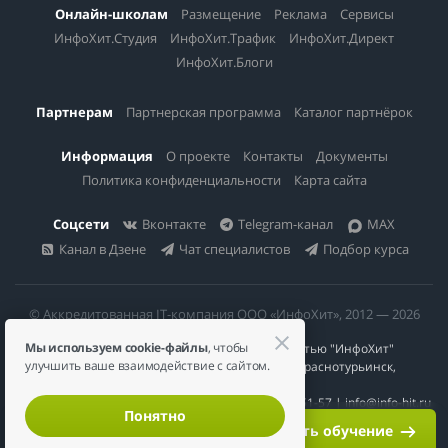
Онлайн-школам
Размещение
Реклама
Сервисы
ИнфоХит.Студия
ИнфоХит.Трафик
ИнфоХит.Директ
ИнфоХит.Блоги
Партнерам
Партнерская программа
Каталог партнёрок
Информация
О проекте
Контакты
Документы
Политика конфиденциальности
Карта сайта
Соцсети
Вконтакте
Telegram-канал
MAX
Канал в Дзене
Чат специалистов
Подбор курса
© Аккредитованная IT-компания ООО «ИнфоХит», 2012 — 2026
Мы используем cookie-файлы
, чтобы
Общество с ограниченной ответственностью "ИнфоХит"
улучшить ваше взаимодействие с сайтом.
624446, Россия, Свердловская область, г. Краснотурьинск,
ул Урожайная, д. 3
ИНН 6617023200 | КПП 661701001 | +7 984 888-51-57 | info@info-hit.ru
Понятно
Начать обучение
Светлана Ермакова