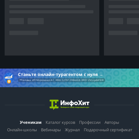
Станьте онлайн-турагентом с нуля
*Реклама. ИП Морозенко А.С. ИНН 027612084468. ERID: 2Vtzqxb6Sh8
Ученикам
Каталог курсов
Профессии
Авторы
Онлайн-школы
Вебинары
Журнал
Подарочный сертификат