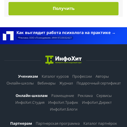
Получить
Как выглядит работа психолога на практике
*Реклама. ООО «Психодемия». ИНН 9723032427
Ученикам
Каталог курсов
Профессии
Авторы
Онлайн-школы
Вебинары
Журнал
Подарочный сертификат
Онлайн-школам
Размещение
Реклама
Сервисы
ИнфоХит.Студия
ИнфоХит.Трафик
ИнфоХит.Директ
ИнфоХит.Блоги
Партнерам
Партнерская программа
Каталог партнёрок