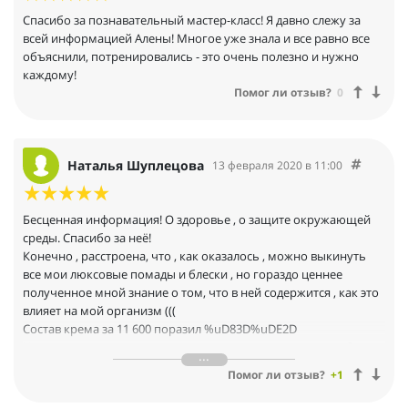
Спасибо за познавательный мастер-класс! Я давно слежу за
всей информацией Алены! Многое уже знала и все равно все
объяснили, потренировались - это очень полезно и нужно
каждому!
Помог ли отзыв?
0
Наталья Шуплецова
13 февраля 2020 в 11:00
Бесценная информация! О здоровье , о защите окружающей
среды. Спасибо за неё!
Конечно , расстроена, что , как оказалось , можно выкинуть
все мои люксовые помады и блески , но гораздо ценнее
полученное мной знание о том, что в ней содержится , как это
влияет на мой организм (((
Состав крема за 11 600 поразил %uD83D%uDE2D
Но теперь с новыми знаниями к улучшению жизни с любовь к
себе с с заботой об окружающей среде %u2764 спасибо ещё
Помог ли отзыв?
+1
раз )