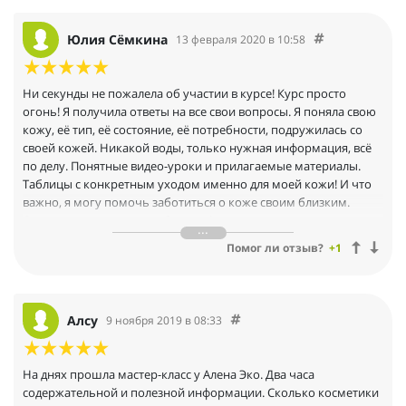
Юлия Сёмкина
13 февраля 2020 в 10:58
Ни секунды не пожалела об участии в курсе! Курс просто
огонь! Я получила ответы на все свои вопросы. Я поняла свою
кожу, её тип, её состояние, её потребности, подружилась со
своей кожей. Никакой воды, только нужная информация, всё
по делу. Понятные видео-уроки и прилагаемые материалы.
Таблицы с конкретным уходом именно для моей кожи! И что
важно, я могу помочь заботиться о коже своим близким.
Отдельно хочу сказать об атмосфере на курсе, она очень
доброжелательная, всё так по-доброму. Моё личное мнение,
Помог ли отзыв?
+1
что курс надо брать с поддержкой экофеи или Алены, в
моменты сомнений они помогают все расставить по своим
местам. Я проходила курс с поддержкой экофеи Валерии, она
потрясающая! Отдельное спасибо%uD83D%uDE18
Алсу
9 ноября 2019 в 08:33
До прохождения курса долгое время неправильно ухаживала
за своей кожей, видела её недостатки, но думала, что такая она
и есть, уж что выросло. На самом деле это не так, может быть
На днях прошла мастер-класс у Алена Эко. Два часа
по-другому и Алёна знает, как это исправить.
содержательной и полезной информации. Сколько косметики
Алёна спасибо большое, что научила меня дружить со своей