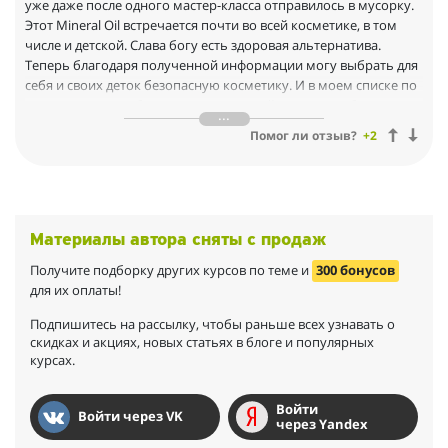
уже даже после одного мастер-класса отправилось в мусорку.
кожей. Это изменило жизнь к лучшему%u2764
Этот Mineral Oil встречается почти во всей косметике, в том
числе и детской. Слава богу есть здоровая альтернатива.
Теперь благодаря полученной информации могу выбрать для
себя и своих деток безопасную косметику. И в моем списке по
саморазвитию добавился пункт — пройти полное обучение у
Алены Эко. Благодарю за ценную информацию и ваш вклад в
Помог ли отзыв?
+2
здоровье человечества и будущее планеты.
Материалы автора сняты с продаж
Получите подборку других курсов по теме и
300 бонусов
для их оплаты!
Подпишитесь на рассылку, чтобы раньше всех узнавать о
скидках и акциях, новых статьях в блоге и популярных
курсах.
Войти
Войти через VK
через Yandex