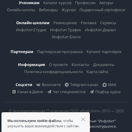
Ученикам
Каталог курсов
Профессии
Авторы
Онлайн-школы
Вебинары
Журнал
Подарочный сертификат
Онлайн-школам
Размещение
Реклама
Сервисы
ИнфоХит.Студия
ИнфоХит.Трафик
ИнфоХит.Директ
ИнфоХит.Блоги
Партнерам
Партнерская программа
Каталог партнёрок
Информация
О проекте
Контакты
Документы
Политика конфиденциальности
Карта сайта
Соцсети
Вконтакте
Telegram-канал
MAX
Канал в Дзене
Чат специалистов
Подбор курса
© Аккредитованная IT-компания ООО «ИнфоХит», 2012 — 2026
Мы используем cookie-файлы
, чтобы
Общество с ограниченной ответственностью "ИнфоХит"
улучшить ваше взаимодействие с сайтом.
624446, Россия, Свердловская область, г. Краснотурьинск,
ул Урожайная, д. 3