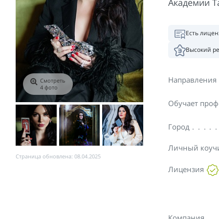
Академии Т
Есть лицен
Высокий р
Направления
Смотреть
4 фото
Обучает проф
Город
Личный коуч
Страница обновлена: 08.04.2025
Лицензия
Компания