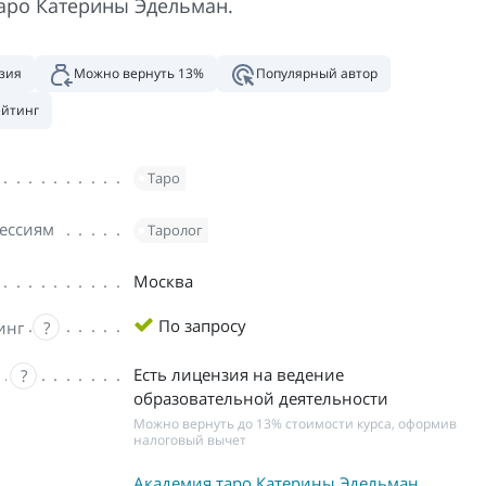
аро Катерины Эдельман.
зия
Можно вернуть 13%
Популярный автор
ейтинг
Таро
ессиям
Таролог
Москва
По запросу
инг
?
Есть лицензия на ведение
?
образовательной деятельности
Можно вернуть до 13% стоимости курса, оформив
налоговый вычет
Академия таро Катерины Эдельман