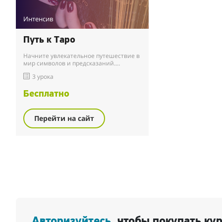
Интенсив
Путь к Таро
Начните увлекательное путешествие в
мир символов и предсказаний.
Узнайте, как использовать Таро для
3 урока
личного роста, заработка и принятия
обоснованных р...
Бесплатно
Перейти на сайт
Авторизуйтесь
, чтобы покупать ку