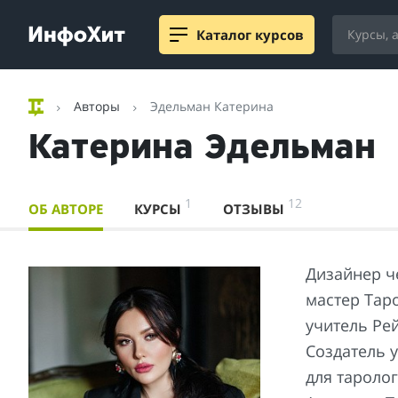
Каталог курсов
Авторы
Эдельман Катерина
Катерина Эдельман
1
12
ОБ АВТОРЕ
КУРСЫ
ОТЗЫВЫ
Дизайнер ч
мастер Тар
учитель Рей
Создатель 
для тароло