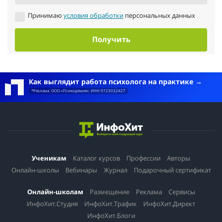
Принимаю
условия обработки
персональных данных
Получить
Как выглядит работа психолога на практике
*Реклама. ООО «Психодемия». ИНН 9723032427
Ученикам
Каталог курсов
Профессии
Авторы
Онлайн-школы
Вебинары
Журнал
Подарочный сертификат
Онлайн-школам
Размещение
Реклама
Сервисы
ИнфоХит.Студия
ИнфоХит.Трафик
ИнфоХит.Директ
ИнфоХит.Блоги