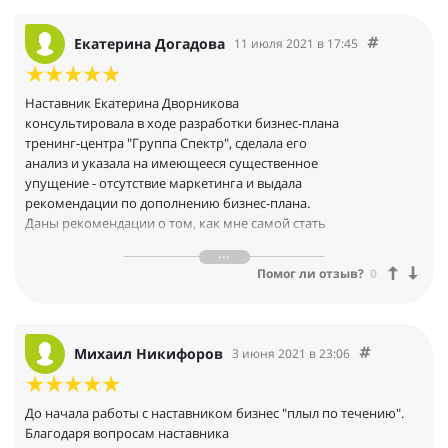
Екатерина Догадова
11 июля 2021 в 17:45
Наставник Екатерина Дворникова
консультировала в ходе разработки бизнес-плана
тренинг-центра "Группа Спектр", сделала его
анализ и указала на имеющееся существенное
упущение - отсутствие маркетинга и выдала
рекомендации по дополнению бизнес-плана.
Даны рекомендации о том, как мне самой стать
тренером.
Организовала телефонный разговор со своим
Помог ли отзыв?
0
успешным клиентом - Белугиным Ильей
Станиславовичем, Главой Группы Компаний
"Мэтр Роше", Членом Совета Гильдии Риэлторов
Москвы, Почетным Председателем Клуба
Михаил Никифоров
3 июня 2021 в 23:06
Руководителей Агентств Недвижимости, который
добился своего успеха благодаря наставничеству
Екатерины Дворниковой. Подключились на
До начала работы с наставником бизнес "плыл по течению".
Алтайский
Благодаря вопросам наставника
крайстранички наставника в соцсетях, где Екатерина