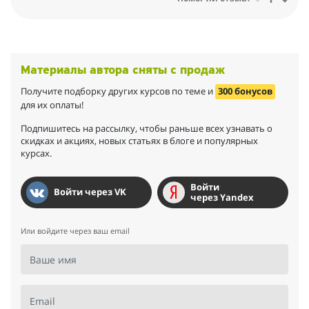
Общение с наставником влияет и на мое личное развитие.
Екатерина делится своим опытом не только в бизнесе, но и
своими жизненными принципы
Когда мне дали наставника, я радовалась, как ребенок, как
будто выиграла большой приз!
Материалы автора сняты с продаж
Мне бы хотелось продолжить общение, может быть за
какойто услугой к ней обращусь. Екатерина опытный
Получите подборку других курсов по теме и
300 бонусов
предприниматель и может быть полезна в разных сферах.
для их оплаты!
Подпишитесь на рассылку, чтобы раньше всех узнавать о
скидках и акциях, новых статьях в блоге и популярных
курсах.
Войти
Войти через VK
через Yandex
Или войдите через ваш email
Ваше имя
Email