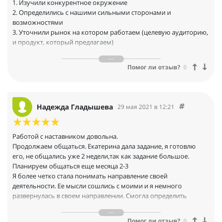
1. Изучили конкурентное окружение
Дворникова дает советы по
2. Определились с нашими сильными сторонами и
предпринимательству.
возможностями
Планирую приглашать Екатерину Дворникову в
3. Уточнили рынок на котором работаем (целевую аудиторию,
наш регион в качестве эксперта, идут
и продукт, который предлагаем)
маркетинговые исследования и организационная
4. Сформулировали наши конкурентные преимущества и
работа в этом направлении.
вектор их дальнейшего развития5. Портфель проектов
Помог ли отзыв?
0
увеличился с 1 до 3х, при сохранении
среднего чека
Своими вопросами наставник показал что на бизнес надо
смотреть не только изнутри, но и снаружи, оценивать
Надежда Гладышева
29 мая 2021 в 12:21
окружение и планировать действия исходя из того, что
происходит снаружи.
Самое сложно было провести исследование окружения,
Работой с наставником довольна.
конкурентов, клиентов. Очень нужны, но крайне трудоёмкий
Продолжаем общаться. Екатерина дала задание, я готовлю
процесс - как для понимания что нужно, так и для исполнения.
его, не общались уже 2 недели,так как задание большое.
Планируем общаться еще месяца 2-3
Я более четко стала понимать направление своей
деятельности. Ее мысли сошлись с моими и я немного
развернулась в своем направлении. Смогла определить
целевую аудиторию. Уже 3 раза давала мне задания, потом мы
их обсуждаем, это очень помогает.
Помог ли отзыв?
0