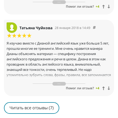
оставляет sms сообщения, которые приходят к ней
Помог ли отзыв?
+4
незамеченными.
Диана Семенычева профессионал своего дела. Всесторонне
развита, грамотная и с прекрасной энергетикой.
Татьяна Чуйкова
28 января 2018 в 14:49
Я изучаю вместе с Дианой английский язык уже больше 5 лет,
прошла многие ее тренинги. Мне очень нравится манера
Дианы объяснять материал — специфику построения
английского предложения и речи в целом. Диана в этом как
проводник в область английского языка, внимательный,
знающий все тонкости, очень терпеливый. Не надо
утомительно зубрить слова, фразы, правила, все запоминается
как бы само в контексте, т.к. Диана не перестает повторять
одни и те же правила, устойчивые выражения, какие-то очень
Помог ли отзыв?
+4
специфические и отличающиеся от русского нюансы. И
конечно благодаря выбору контента — всегда интересного,
увлекательного, познавательного. Мне нравятся разные
форматы обучения, предлагаемые Дианой, а сейчас в
Читать все отзывы (7)
особенности совместное чтение (закрытый клуб "Читаем
вместе по-английски". Я участвовала в чтении всех книг