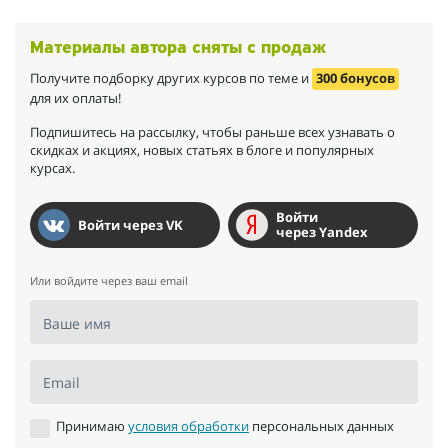
(сейчас уже третья книга) и всегда с нетерпением ждала и жду
очередного вечера, чтобы послушать продолжение.
Материалы автора сняты с продаж
Благодаря Диане у меня сформировалась привычка каждый
день заниматься английским: это проработка тренингов,
Получите подборку других курсов по теме и
300 бонусов
работа в "Anki" или участие в прямом эфире. Материалов
для их оплаты!
всегда много, есть что повторить и проработать. И конечно,
Подпишитесь на рассылку, чтобы раньше всех узнавать о
отсюда результат — я могу хорошо понимать специфические
скидках и акциях, новых статьях в блоге и популярных
научные тексты, работать по переписке с зарубежными
курсах.
коллегами, устно общаться. Большое спасибо Диане и ее
команде!
Войти
Войти через VK
через Yandex
Или войдите через ваш email
Ваше имя
Email
Принимаю
условия обработки
персональных данных