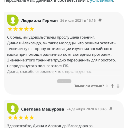
персональных данных в соответствии с
условиями
.
Людмила Герман
26 июля 2021 в 15:16
С большим удовольствием прослушала тренинг.
Диана и Александр, вы такие молодцы, что решили осветить
техническую сторону оптимизации изучения английского
языка при помощи различных компьютерных программ.
Значение этого тренинга трудно переоценить для простого,
непродвинутого пользователя ПК.
Диана, спасибо огромное, что открыли для нас
замечательного профессионала своего дела — Александра. Он
настолько доступно и последовательно излагал на тренинге
Помог ли отзыв?
0
материал, что не понять и не разобраться было просто
невозможно. Я с компьютером и новыми программами всегда
была на «Вы», с Александром все стало намного проще и
понятней.
Светлана Машурова
24 декабря 2020 в 18:46
Наконец-то я полностью разобралась с Anki и узнала, как
можно легко и быстро работать с кучей словарей
одновременно при помощи Goldendict. О многих программах
Здравствуйте, Диана и Александр! Благодарю за