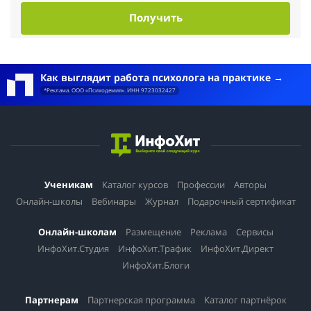
Получить
Как выглядит работа психолога на практике
*Реклама. ООО «Психодемия». ИНН 9723032427
Ученикам
Каталог курсов
Профессии
Авторы
Онлайн-школы
Вебинары
Журнал
Подарочный сертификат
Онлайн-школам
Размещение
Реклама
Сервисы
ИнфоХит.Студия
ИнфоХит.Трафик
ИнфоХит.Директ
ИнфоХит.Блоги
Партнерам
Партнерская программа
Каталог партнёрок