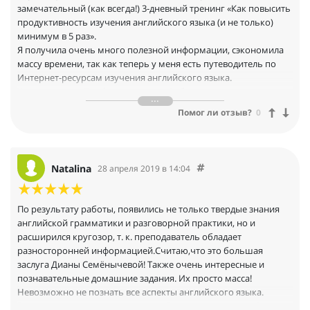
и плагинах я узнала впервые. Очень понравилась Evernote,
замечательный (как всегда!) 3-дневный тренинг «Как повысить
теперь я ее буду использовать для всей своей информации и
продуктивность изучения английского языка (и не только)
ее структуризации.
минимум в 5 раз».
Благодаря Александру, я открыла для себя целый мир новых и
Я получила очень много полезной информации, сэкономила
полезных программ. И теперь, я уверена, моя эффективность
массу времени, так как теперь у меня есть путеводитель по
изучения языка возрастет в разы. Это дорогого стоит. Для меня
Интернет-ресурсам изучения английского языка.
— это прорыв. Безмерно вам благодарна! Очень ценный
Хочу отметить Профессионализм, Доброжелательность
тренинг!
ведущих тренинга — Дианы и Александра. И очень приятно
Помог ли отзыв?
0
получать подарки и бонусы!
Вы — лучшие, Благодарю!
Natalina
28 апреля 2019 в 14:04
По результату работы, появились не только твердые знания
английской грамматики и разговорной практики, но и
расширился кругозор, т. к. преподаватель обладает
разносторонней информацией.Считаю,что это большая
заслуга Дианы Семёнычевой! Также очень интересные и
познавательные домашние задания. Их просто масса!
Невозможно не познать все аспекты английского языка.
Если возникают вопросы, то и тут Диана присутствует. Она не