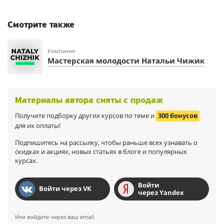
- Приподнялось нависшее веко
Кроме этого осознала, что 49 лет - это не приговор!
Смотрите также
Изменилась не только внешне, но и ментально. Стала больше
проявляться в социальных сетях, НАШЛА любимое дело и
занялась выпечкой. А сейчас - продвигаю собственную
Компания
продукцию через социальные сети.
Мастерская молодости Натальи Чижик
Но и это не все. Начала заниматься тем, чего не делала
никогда раньше: занялась йогой и пошла в работу с коучем.
Жизнь изменилась на до и после.
Материалы автора сняты с продаж
Получите подборку других курсов по теме и
300 бонусов
для их оплаты!
Подпишитесь на рассылку, чтобы раньше всех узнавать о
скидках и акциях, новых статьях в блоге и популярных
курсах.
Войти
Войти через VK
через Yandex
Или войдите через ваш email