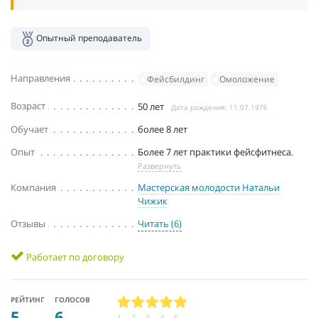
Опытный преподаватель
Направления
Фейсбилдинг
Омоложение
Возраст
50 лет
Дата рождения: 11.07.1976
Обучает
более 8 лет
Опыт
Более 7 лет практики фейсфитнеса.
Развернуть
Компания
Мастерская молодости Натальи
Чижик
Отзывы
Читать (6)
Работает по договору
РЕЙТИНГ
ГОЛОСОВ
5
6
1
2
3
4
5