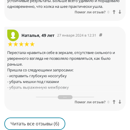
устойчивые результаты. Больше всего удивило и порадовало
зависит только от меня
одновременно, что холка на шее практически ушла.
Через месяц заметила:
Помог ли отзыв?
0
- отёчность ушла
- носогубки стали разглаживаться
- кожа посвежела и цвет лица улучшился
- подбородок перестал зажиматься
Наталья, 49 лет
27 января 2024 в 12:31
Перестала стесняться возраста и тех изменений, который он
может принести. Поверила в себя и в метод естественного
омоложения. Стала чаще улыбаться. И в личной жизни
Перестала нравиться себе в зеркале, отсутствие сильного и
произошли счастливые перемены!
уверенного взгляда не позволяло проявляться, как было
раньше.
Пришла со следующими запросами:
- исправить глубокую носогубку
- убрать мешки под глазами
- убрать выраженную межбровку
В течение 1 месяца мы работали по выстроенной системе
техник и приемов естественного омоложения. И что же мы
Помог ли отзыв?
0
получили всего лишь за 1 месяц:
- Уменьшилась глубина носогубки
- Наладился лимфоток
- Ушли мешки под глазами
Читать все отзывы (6)
- Улучшился тургор кожи