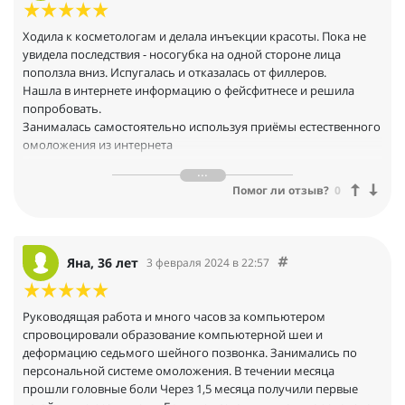
Ходила к косметологам и делала инъекции красоты. Пока не
увидела последствия - носогубка на одной стороне лица
поползла вниз. Испугалась и отказалась от филлеров.
Нашла в интернете информацию о фейсфитнесе и решила
попробовать.
Занималась самостоятельно используя приёмы естественного
омоложения из интернета
Не получила желаемого результата и разочаровалась в
методе
Помог ли отзыв?
0
Продолжала наблюдать в соцсетях как другие девушки делятся
явными результатами после занятий фейсфитнесом и
решилась прийти на персональную программу омоложения
Запрос:
Яна, 36 лет
3 февраля 2024 в 22:57
- отёчность лица
- носогубные валики
- зажатый подбородок
Руководящая работа и много часов за компьютером
- опускающиеся веки
спровоцировали образование компьютерной шеи и
- тусклый цвет лица
деформацию седьмого шейного позвонка. Занимались по
Занималась по выстроенной системе техник естественного
персональной системе омоложения. В течении месяца
омоложения регулярно и ответственно
прошли головные боли Через 1,5 месяца получили первые
Понимая, что мне дали инструмент, а как им воспользоваться