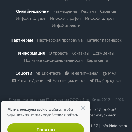
Онлайн-школам
Размещение
Реклама
Сервисы
ИнфоХит.Студия
ИнфоХит.Трафик
ИнфоХит.Директ
ИнфоХит.Блоги
Партнерам
Партнерская программа
Каталог партнёрок
Информация
О проекте
Контакты
Документы
Политика конфиденциальности
Карта сайта
Соцсети
Вконтакте
Telegram-канал
MAX
Канал в Дзене
Чат специалистов
Подбор курса
© Аккредитованная IT-компания ООО «ИнфоХит», 2012 — 2026
Мы используем cookie-файлы
, чтобы
Общество с ограниченной ответственностью "ИнфоХит"
улучшить ваше взаимодействие с сайтом.
624446, Россия, Свердловская область, г. Краснотурьинск,
ул Урожайная, д. 3
ИНН 6617023200 | КПП 661701001 | +7 984 888-51-57 | info@info-hit.ru
Понятно