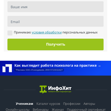
Ваше имя
Email
Принимаю
условия обработки
персональных данных
Получить
Как выглядит работа психолога на практике
*Реклама. ООО «Психодемия». ИНН 9723032427
Ученикам
Каталог курсов
Профессии
Авторы
Онлайн-школы
Вебинары
Журнал
Подарочный сертификат