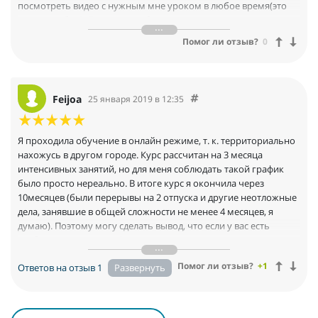
посмотреть видео с нужным мне уроком в любое время(это
очень удобно). Лично для себя узнала много нового, а именно
интересовал вопрос создания сложных материалов и конечно
Помог ли отзыв?
0
постановка освящения. Я стала лучше понимать логику
программы, до этого работала в 3dmax неуверенно и
неохотно.Иосиф, очень отзывчивый преподаватель, всегда
поможет и объяснит материал. Так же очень интересны
Feijoa
25 января 2019 в 12:35
семинары, на которых разбирали различные вопросы
связанные с программой. Пройти курс можно даже в целях
повышения квалификации, для тех кто уже работает в 3dmax,
Я проходила обучение в онлайн режиме, т. к. территориально
но не совсем всё получается в нём.
нахожусь в другом городе. Курс рассчитан на 3 месяца
Вы точно не пожалеете!!!)
интенсивных занятий, но для меня соблюдать такой график
было просто нереально. В итоге курс я окончила через
10месяцев (были перерывы на 2 отпуска и другие неотложные
дела, занявшие в общей сложности не менее 4 месяцев, я
думаю). Поэтому могу сделать вывод, что если у вас есть
свободное время, то в 3 месяца вполне реально уложиться, но
придется очень постараться, так как объем информации
Помог ли отзыв?
+1
Ответов на отзыв 1
очень большой, а все контрольные задания требуют точного
и качественного исполнения иначе на следующий этап вас
просто не пропустят.
Для меня безусловными плюсами является: 1) удобная и