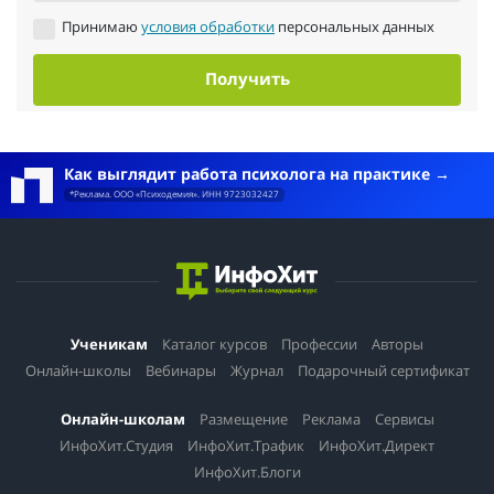
Принимаю
условия обработки
персональных данных
Получить
Как выглядит работа психолога на практике
*Реклама. ООО «Психодемия». ИНН 9723032427
Ученикам
Каталог курсов
Профессии
Авторы
Онлайн-школы
Вебинары
Журнал
Подарочный сертификат
Онлайн-школам
Размещение
Реклама
Сервисы
ИнфоХит.Студия
ИнфоХит.Трафик
ИнфоХит.Директ
ИнфоХит.Блоги