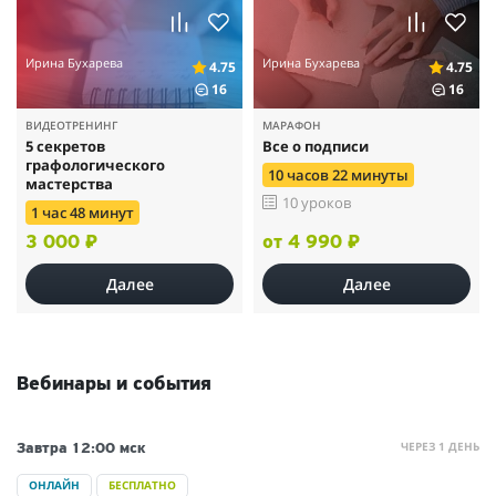
Ирина Бухарева
Ирина Бухарева
4.75
4.75
16
16
ВИДЕОТРЕНИНГ
МАРАФОН
5 секретов
Все о подписи
графологического
10 часов 22 минуты
мастерства
10 уроков
1 час 48 минут
3 000 ₽
от 4 990 ₽
Далее
Далее
Вебинары и события
ЧЕРЕЗ 1 ДЕНЬ
Завтра
12:00 мск
ОНЛАЙН
БЕСПЛАТНО