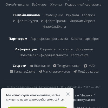
Онлайн-школы
Вебинары
Журнал
Подарочный сертификат
Онлайн-школам
Размещение
Реклама
Сервисы
ИнфоХит.Студия
ИнфоХит.Трафик
ИнфоХит.Директ
ИнфоХит.Блоги
Партнерам
Партнерская программа
Каталог партнёрок
Информация
О проекте
Контакты
Документы
Политика конфиденциальности
Карта сайта
Соцсети
Вконтакте
Telegram-канал
MAX
Канал в Дзене
Чат специалистов
Подбор курса
© Аккредитованная IT-компания ООО «ИнфоХит», 2012 — 2026
Мы используем cookie-файлы
, чтобы
Общество с ограниченной ответственностью "ИнфоХит"
улучшить ваше взаимодействие с сайтом.
624446, Россия, Свердловская область, г. Краснотурьинск,
ул Урожайная, д. 3