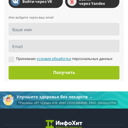
Войти через VK
через Yandex
Или войдите через ваш email
Ваше имя
Email
Принимаю
условия обработки
персональных данных
Получить
Улучшите здоровье без лекарств
*Реклама. ИП Чурзин И.В. ИНН 235503884590. ERID: 2VtzqvyCfhb