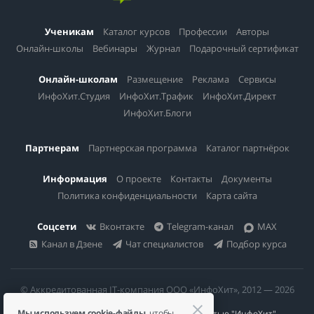
Ученикам
Каталог курсов
Профессии
Авторы
Онлайн-школы
Вебинары
Журнал
Подарочный сертификат
Онлайн-школам
Размещение
Реклама
Сервисы
ИнфоХит.Студия
ИнфоХит.Трафик
ИнфоХит.Директ
ИнфоХит.Блоги
Партнерам
Партнерская программа
Каталог партнёрок
Информация
О проекте
Контакты
Документы
Политика конфиденциальности
Карта сайта
Соцсети
Вконтакте
Telegram-канал
MAX
Канал в Дзене
Чат специалистов
Подбор курса
© Аккредитованная IT-компания ООО «ИнфоХит», 2012 — 2026
Мы используем cookie-файлы
, чтобы
Общество с ограниченной ответственностью "ИнфоХит"