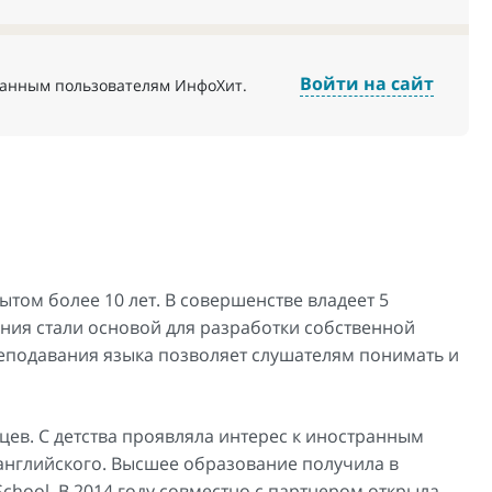
Войти на сайт
ванным пользователям ИнфоХит.
том более 10 лет. В совершенстве владеет 5
ния стали основой для разработки собственной
еподавания языка позволяет слушателям понимать и
нцев. С детства проявляла интерес к иностранным
английского. Высшее образование получила в
School. В 2014 году совместно с партнером открыла