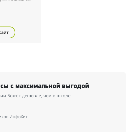
лый год в обычной
вообще не изучали
сайт
рсы с максимальной выгодой
ии Божок дешевле, чем в школе.
иков ИнфоХит