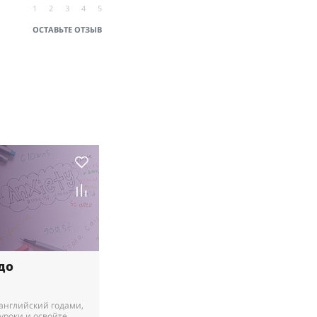
1
2
3
4
5
ОСТАВЬТЕ ОТЗЫВ
до
 английский годами,
 уроки и освойте