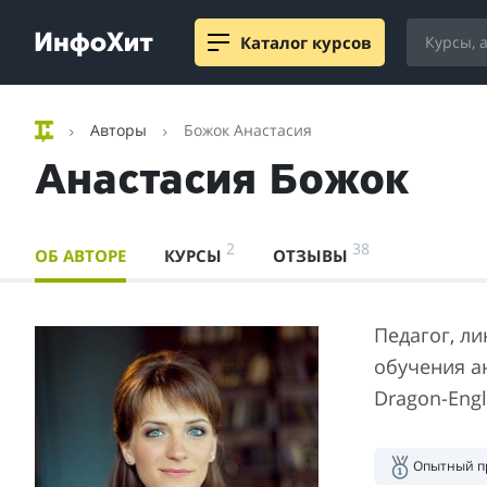
Каталог курсов
Авторы
Божок Анастасия
Анастасия Божок
2
38
ОБ АВТОРЕ
КУРСЫ
ОТЗЫВЫ
Педагог, ли
обучения а
Dragon-Engl
Опытный п