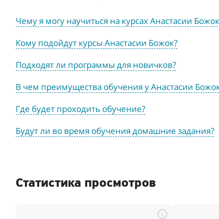
Чему я могу научиться на курсах Анастасии Божок
Кому подойдут курсы Анастасии Божок?
Подходят ли программы для новичков?
В чем преимущества обучения у Анастасии Божо
Где будет проходить обучение?
Будут ли во время обучения домашние задания?
Статистика просмотров
i