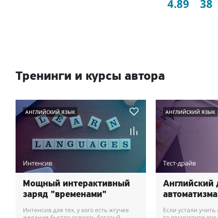
4.89
38
Тренинги и курсы автора
АНГЛИЙСКИЙ ЯЗЫК
АНГЛИЙСКИЙ ЯЗЫК
Интенсив
Тест-драйв
Мощный интерактивный
Английский 
заряд "временами"
автоматизма
Интенсив для тех, у кого есть жгучее
Если устали учить
желание быстро освоить богатый
то посмотрите эти