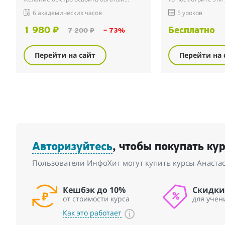
английский, путешествовать по
больше, чем за це
6 академических часов
5 уроков
странам своей мечты и получать
школе, даже если 
удовольствие от свобо...
английски...
1 980 ₽
Бесплатно
7 200 ₽
– 73%
Перейти на сайт
Перейти на 
Авторизуйтесь
, чтобы покупать ку
Пользователи ИнфоХит могут купить курсы Анастас
Кешбэк до 10%
Скидки
от стоимости курса
для учен
Как это работает