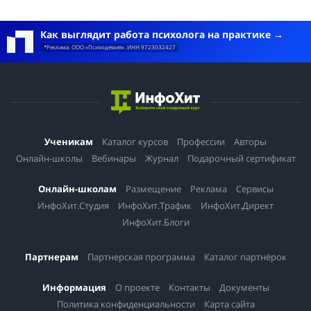
Как выглядит работа психолога на практике
*Реклама. ООО «Психодемия». ИНН 9723032427
Ученикам
Каталог курсов
Профессии
Авторы
Онлайн-школы
Вебинары
Журнал
Подарочный сертификат
Онлайн-школам
Размещение
Реклама
Сервисы
ИнфоХит.Студия
ИнфоХит.Трафик
ИнфоХит.Директ
ИнфоХит.Блоги
Партнерам
Партнерская программа
Каталог партнёрок
Информация
О проекте
Контакты
Документы
Политика конфиденциальности
Карта сайта