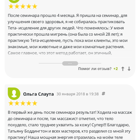
себя так, как и должно быть: огромное многомерное сияющее
существо как часть семьи таких же, близких мне... Устойчивое
После семинара прошло 4 месяца. Я пришла на семинар, для
и лёгкое. Нет сомнений, куда идти, чего хочу, а чего точно не
улучшения своего здоровья, я не собиралась практиковать
хочу. Мои намерения все сейчас реализуются, а в душе цветёт
Тета- исцеление для других людей. Что поменялось: У меня
цветок силы, цельности, любви и красоты. Удивительные вещи
практически прошла мигрень (она была со мной 28 лет); я
стали происходить, я замечаю, что меняюсь понемногу в
практикую Тета-исцеление, пусть пока мои клиенты, это мои
сторону своего истинного образа. Страхи растворяются,
знакомые, мои животные и даже мои комнатные растения.
исчезают боль и травмы души, я могу смело действовать,
Самое главное, что этот метод работает, он этичный,
рискуя даже, чтобы быть ближе к мечте. Чувствую, что
соблюдается Закон Свободы воли. И С тренером нам повезло,
раскрываюсь как человек, как женщина, мама, друг —
Татьяна легко даёт материал и продолжает обучение: каждую
многомерно. Поступаю и говорю всё ближе к тому, как
Помог ли отзыв?
+2
неделю мы собираемся на просторах интернета на вебинарах.
хочется жить и говорить. Я очень страдала от долгих сложных
Благодарю Творца, Вианну, Татьяну, устроителей семинара, и
отношений с бывшим мужем, когда обратилась к Вам за
нас кто исцеляя себя исцеляет мир!
помощью. После сессии раскопки, которую Вы провели для
меня, изменения покатились с колоссальной скоростью. Муж,
Ольга Слаута
30 января 2018 в 19:38
сложный человек с дикими проблемами, перестал быть моим
беспокойством и тревогой. Я поддерживала весь год
нормальные тёплые отношения, много помогая и ему, и его
В первый же день после семинара результат! Ходила на массаж
новой семье. Мощь происходящих со мной трансформаций
до семинара и после, так массажист отметил, что тело
не даёт уснуть душе моей. Я наблюдаю, как же удивительно я
похудело, стало труднее ухватить за кожу! Супер!!! Благодарю,
изменилась за последний год. Мне так радостно, что я люблю и
Татьяну Боддингтон и всех мастеров, кто разделил со мной эту
ощущаю себя женщиной. Очень вовремя пришли Ваши
практику! Наша мощная энергия отразилась на моём теле