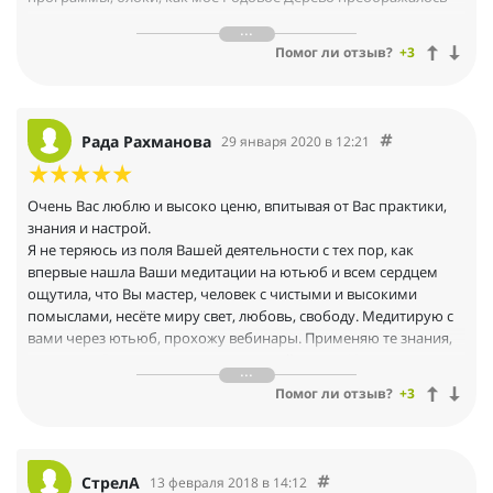
из занятия в занятие, и как мы легко, мягко, плавно, в доверии
ко всему, что есть, перешли в пространство Любви и Света!
Помог ли отзыв?
+3
После курса я чувствую себя обновленной, легкой, еще более
осознанной, вдохновленной, мое тело порхает, душа радуется!
Ощущение глубины, тишины, многогранности, единства в
каждом моменте... спокойствие за предков, чувствую их силу
Рада Рахманова
29 января 2020 в 12:21
внутри себя, защиту. Мы работали вне времени и
пространства, и в материальном мире очень быстро
проявились результаты, и не надо ничего додумывать,
Очень Вас люблю и высоко ценю, впитывая от Вас практики,
доделывать и т. д — это просто есть, проявленное! Вопросы по
знания и настрой.
Роду, которые оставались нерешенными долгие годы, начали
Я не теряюсь из поля Вашей деятельности с тех пор, как
двигаться, четко вижу как меняются мои родные и близкие.
впервые нашла Ваши медитации на ютьюб и всем сердцем
ощутила, что Вы мастер, человек с чистыми и высокими
помыслами, несёте миру свет, любовь, свободу. Медитирую с
вами через ютьюб, прохожу вебинары. Применяю те знания,
которыми Вы щедро делитесь, в своей жизни. И очень хочу,
чтобы больше людей знали Вас и то, как можно изящно и
Помог ли отзыв?
+3
легко менять обстоятельства и качество жизни. После
инициации Воссоединения я ощущаю себя цельной натурой и
даже волшебницей. Воссоединение будто "перепрошило"
программу меня-человека, неровности, шероховатости и
СтрелА
13 февраля 2018 в 14:12
раны моего поля и даже моей натуры сгладились, я ощущаю