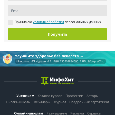
Email
Принимаю
условия обработки
персональных данных
Получить
Улучшите здоровье без лекарств
*Реклама. ИП Чурзин И.В. ИНН 235503884590. ERID: 2VtzqvyCfhb
Ученикам
Каталог курсов
Профессии
Авторы
Онлайн-школы
Вебинары
Журнал
Подарочный сертификат
Онлайн-школам
Размещение
Реклама
Сервисы