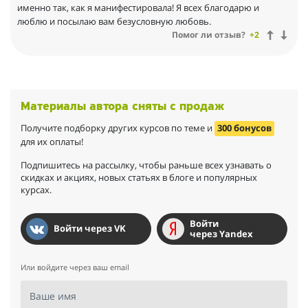
вебинары в эти дни. В теле и тонких телах сейчас идут
именно так, как я манифестировала! Я всех благодарю и
позитивные изменения, и благодаря практикам, мне ещё
люблю и посылаю вам безусловную любовь.
проще и гармоничнее. Не могу похвалиться, что
Помог ли отзыв?
+2
зарабатывать научилась горы, но как-то всё проще и проще
позволять себе то, что хочу, а не то, что навязывали старые
представления. Чувствую, что неплохо стою на ногах. Я начала
более свободно перемещаться по миру, осуществляя мечту
путешествовать, и не ставлю себе ограничений: если кажется,
Материалы автора сняты с продаж
что средств нет, я делаю первый шаг, и понимаю, что есть
Получите подборку других курсов по теме и
300 бонусов
разные возможности, что не всегда нужно много денег, что
для их оплаты!
мир поддерживает, а нужные средства приходят.
Мне очень нравится помогать людям, не массово, а тем, с кем
Подпишитесь на рассылку, чтобы раньше всех узнавать о
сердце меня соединяет. Я получаю огромное удовольствие от
скидках и акциях, новых статьях в блоге и популярных
духовной, целительской работы.
курсах.
Войти
Войти через VK
через Yandex
Или войдите через ваш email
Ваше имя