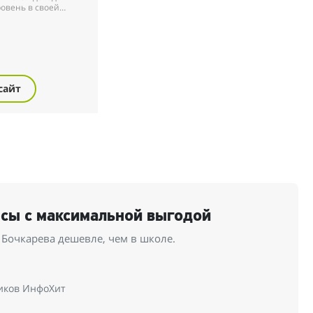
овень в своей
рамма научит вас,
нейросети для
бо...
сайт
рсы с максимальной выгодой
Бочкарева дешевле, чем в школе.
иков ИнфоХит