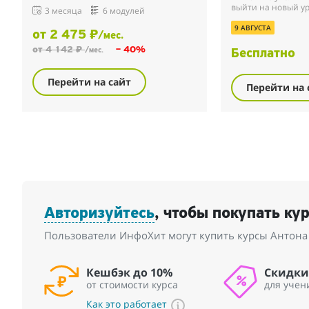
нейросетями. Вы сможете создавать
выйти на новый ур
3 месяца
6 модулей
видео с использованием передовых
карьере? Эта прог
нейроинструментов и создавать кре...
как использовать 
9 АВГУСТА
от 2 475 ₽
/мес.
ускорения своей ра
от 4 142 ₽
– 40%
/мес.
Бесплатно
Перейти на сайт
Перейти на 
Авторизуйтесь
, чтобы покупать ку
Пользователи ИнфоХит могут купить курсы Антона 
Кешбэк до 10%
Скидки
от стоимости курса
для учен
Как это работает