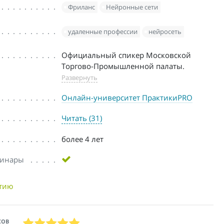
Фриланс
Нейронные сети
удаленные профессии
нейросеть
Официальный спикер Московской
Торгово-Промышленной палаты.
Развернуть
Онлайн-университет ПрактикиPRO
Читать (31)
более 4 лет
бинары
нтию
СОВ