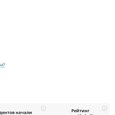
ва?
i
i
Рейтинг
дентов начали