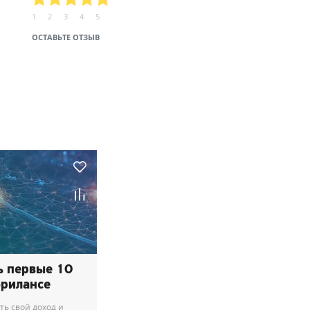
1
2
3
4
5
ОСТАВЬТЕ ОТЗЫВ
ь первые 10
фрилансе
ть свой доход и