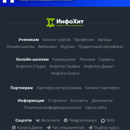
*Реклама. ООО «Психодемия». ИНН 9723032427
Ученикам
Каталог курсов
Профессии
Авторы
Онлайн-школы
Вебинары
Журнал
Подарочный сертификат
Онлайн-школам
Размещение
Реклама
Сервисы
ИнфоХит.Студия
ИнфоХит.Трафик
ИнфоХит.Директ
ИнфоХит.Блоги
Партнерам
Партнерская программа
Каталог партнёрок
Информация
О проекте
Контакты
Документы
Политика конфиденциальности
Карта сайта
Соцсети
Вконтакте
Telegram-канал
MAX
Канал в Дзене
Чат специалистов
Подбор курса