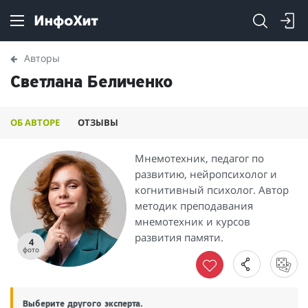
Авторы
Светлана Беличенко
ОБ АВТОРЕ
ОТЗЫВЫ
Мнемотехник, педагог по
развитию, нейропсихолог и
когнитивный психолог. Автор
методик преподавания
мнемотехник и курсов
развития памяти.
4
фото
Выберите другого эксперта.