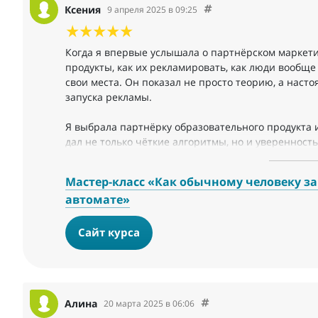
Ксения
9 апреля 2025 в 09:25
Когда я впервые услышала о партнёрском маркетинг
продукты, как их рекламировать, как люди вообще
свои места. Он показал не просто теорию, а наст
запуска рекламы.
Я выбрала партнёрку образовательного продукта 
дал не только чёткие алгоритмы, но и уверенность
нужно иметь базу подписчиков или блог, чтобы н
первые 12 тысяч уже заработаны — и это только 
Мастер-класс «Как обычному человеку зар
автомате»
Сайт курса
Алина
20 марта 2025 в 06:06