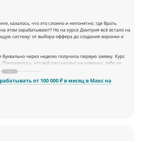
е, казалось, что это сложно и непонятно: где брать
 на этом зарабатывают? Но на курсе Дмитрия всё встало на
оящую систему: от выбора оффера до создания воронки и
и буквально через неделю получила первую заявку. Курс
. Понравилось, что всё рассчитано на новичка: тебе не
ачать зарабатывать. Я ещё в процессе масштабирования, но
начало
абатывать от 100 000 ₽ в месяц в Макс на