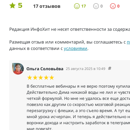
5
17 отзывов
17
0
0
Редакция ИнфоХит не несет ответственности за содер
Размещая отзыв или комментарий, вы соглашаетесь с
п
данных в соответствии с
условиями
.
Ольга Соловьёва
25 августа 2025 в 10:49
В бесплатные вебинары я не верю поэтому купила
Действительно Дима никакой воды не лил и чувств
четкой формулой. Но мне не удалось все еще дости
повезло как другим со скоростью мозговой реакци
перезагрузку с флешки, а это съело время. А тут
мной урока исчерпан. И теперь я действительно н
воронки дохода и настроить заработок в телеграмм
мне повезёт.