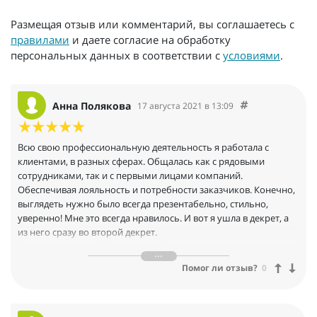
Размещая отзыв или комментарий, вы соглашаетесь с
правилами
и даете согласие на обработку
персональных данных в соответствии с
условиями
.
Анна Полякова
17 августа 2021 в 13:09
Всю свою профессиональную деятельность я работала с
клиентами, в разных сферах. Общалась как с рядовыми
сотрудниками, так и с первыми лицами компаний.
Обеспечивая лояльность и потребности заказчиков. Конечно,
выглядеть нужно было всегда презентабельно, стильно,
уверенно! Мне это всегда нравилось. И вот я ушла в декрет, а
из него сразу во второй декрет.
Как же стилисту работать в новой реальности пандемии? Надо
срочно искать информацию, подумала я, и пошла учиться к
Помог ли отзыв?
0
Марине в её онлайн школу BantserFashionScholl.
Марина сама по себе лучезарный и очень открытый человек.
Заряжает позитивом, вдохновляет на творчество и достижение