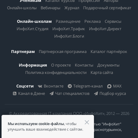
Ученикам
Каталог курсов
Профессии
Авторы
Онлайн-школы
Вебинары
Журнал
Подарочный сертификат
Онлайн-школам
Размещение
Реклама
Сервисы
ИнфоХит.Студия
ИнфоХит.Трафик
ИнфоХит.Директ
ИнфоХит.Блоги
Партнерам
Партнерская программа
Каталог партнёрок
Информация
О проекте
Контакты
Документы
Политика конфиденциальности
Карта сайта
Соцсети
Вконтакте
Telegram-канал
MAX
Канал в Дзене
Чат специалистов
Подбор курса
© Аккредитованная IT-компания ООО «ИнфоХит», 2012 — 2026
Мы используем cookie-файлы
, чтобы
Общество с ограниченной ответственностью "ИнфоХит"
улучшить ваше взаимодействие с сайтом.
624446, Россия, Свердловская область, г. Краснотурьинск,
ул Урожайная, д. 3