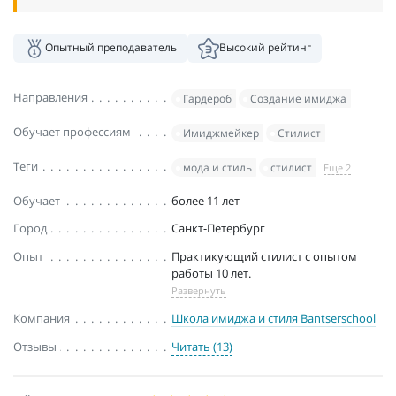
Опытный преподаватель
Высокий рейтинг
Направления
Гардероб
Создание имиджа
Обучает профессиям
Имиджмейкер
Стилист
Теги
мода и стиль
стилист
Еще 2
Обучает
более 11 лет
Город
Санкт-Петербург
Опыт
Практикующий стилист с опытом
работы 10 лет.
Развернуть
Компания
Школа имиджа и стиля Bantserschool
Отзывы
Читать (13)