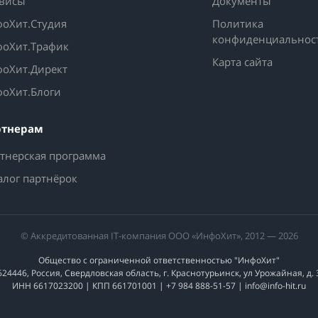
висы
Документы
оХит.Студия
Политика
конфиденциальнос
оХит.Трафик
Карта сайта
оХит.Директ
оХит.Блоги
ртнерам
тнерская программа
алог партнёрок
© Аккредитованная IT-компания ООО «ИнфоХит», 2012 — 2026
Общество с ограниченной ответственностью "ИнфоХит"
624446, Россия, Свердловская область, г. Краснотурьинск, ул Урожайная, д. 
ИНН 6617023200 | КПП 661701001 | +7 984 888-51-57 | info@info-hit.ru