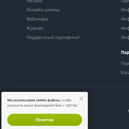
Авторы
Сер
Онлайн-школы
Инф
Вебинары
Инф
Журнал
Инф
Подарочный сертификат
Инф
Па
Пар
Кат
Мы используем cookie-файлы
, чтобы
улучшить ваше взаимодействие с сайтом.
Понятно