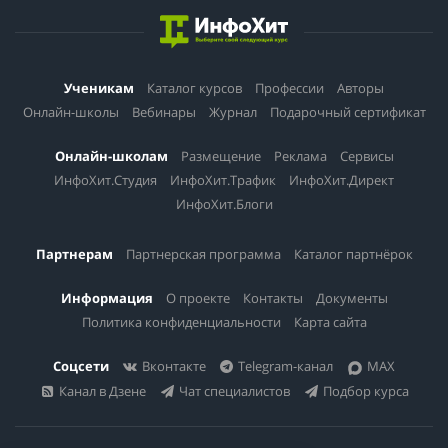
Ученикам
Каталог курсов
Профессии
Авторы
Онлайн-школы
Вебинары
Журнал
Подарочный сертификат
Онлайн-школам
Размещение
Реклама
Сервисы
ИнфоХит.Студия
ИнфоХит.Трафик
ИнфоХит.Директ
ИнфоХит.Блоги
Партнерам
Партнерская программа
Каталог партнёрок
Информация
О проекте
Контакты
Документы
Политика конфиденциальности
Карта сайта
Соцсети
Вконтакте
Telegram-канал
MAX
Канал в Дзене
Чат специалистов
Подбор курса