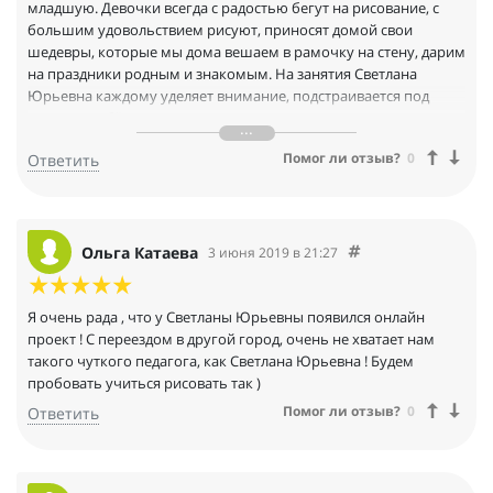
младшую. Девочки всегда с радостью бегут на рисование, с
большим удовольствием рисуют, приносят домой свои
шедевры, которые мы дома вешаем в рамочку на стену, дарим
на праздники родным и знакомым. На занятия Светлана
Юрьевна каждому уделяет внимание, подстраивается под
каждого ребёнка, ставит красивую музыку, рассказывает
интересные факты по теме занятия, загадываете загадки.
Помог ли отзыв?
0
Ответить
Большая благодарность Светлане Юрьевне за ее труд и
любовь к своему делу! Мы обязательно будем продолжать
заниматься у вас и дальше.
Ольга Катаева
3 июня 2019 в 21:27
Я очень рада , что у Светланы Юрьевны появился онлайн
проект ! С переездом в другой город, очень не хватает нам
такого чуткого педагога, как Светлана Юрьевна ! Будем
пробовать учиться рисовать так )
Помог ли отзыв?
0
Ответить