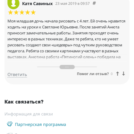
Катя Савиных
23 мая 2019 в 09:57
Моя младшая дочь начала рисовать с 4 лет. Ей очень нравится
ходить на уроки к Светлане Юрьевне. После занятий Анюта
приносит замечательные работы. Занятия проходят очень
интересно в разных техниках. Даже те ребята, кто не умеет
рисовать создают свои «шедевры» под чутким руководством
педагога. Ребята со своими картинами участвуют в разных
выставках. Анютина работа «Пятиногий олень» победила на
конкурсе. У Светланы Юрьевны есть особый подход к каждому
ребёнку, дети ее очень любят. Мы с Анюткой желаем вам
Помог ли отзыв?
0
Ответить
творческого развития и успехов!
Как связаться?
Информация для связи
Партнерская программа