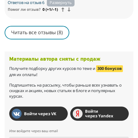
Ответов на отзыв 6
сотрудничество с их фондом. где он сейчас работает
главным трейдером.
Помог ли отзыв?
0 (+1/–1)
Затем и в правду как по волшебству все сделки пошли в
плюс.
Читать все отзывы (8)
Материалы автора сняты с продаж
Получите подборку других курсов по теме и
300 бонусов
для их оплаты!
Подпишитесь на рассылку, чтобы раньше всех узнавать о
скидках и акциях, новых статьях в блоге и популярных
курсах.
Войти
Войти через VK
через Yandex
Или войдите через ваш email