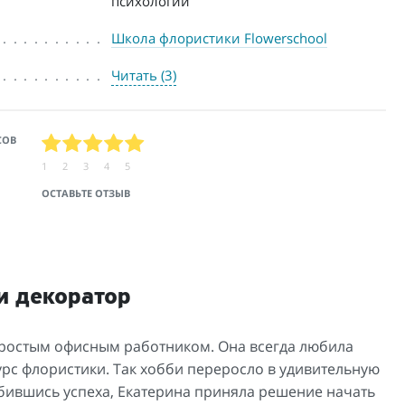
психологии
Школа флористики Flowerschool
Читать (3)
СОВ
1
2
3
4
5
ОСТАВЬТЕ ОТЗЫВ
и декоратор
простым офисным работником. Она всегда любила
урс флористики. Так хобби переросло в удивительную
обившись успеха, Екатерина приняла решение начать