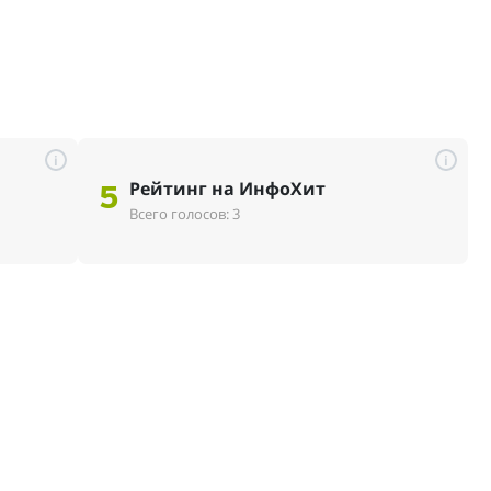
i
i
Рейтинг на ИнфоХит
5
Всего голосов: 3