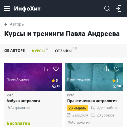
Авторы
Курсы и тренинги Павла Андреева
4
18
ОБ АВТОРЕ
КУРСЫ
ОТЗЫВЫ
Павел Андреев
Павел Андреев
5
5
18
18
КУРС
КУРС
Азбука астролога
Практическая астрология
Астрология
Идет набор
20 недель
2 модуля
20 уроков
Астрология
Бесплатно