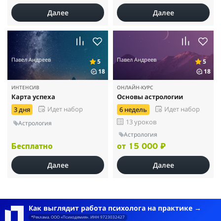
Далее
Далее
Павел Андреев
Павел Андреев
5
5
18
18
ИНТЕНСИВ
ОНЛАЙН-КУРС
Карта успеха
Основы астрологии
Идет набор
Идет набор
3 дня
6 недель
13 уроков
Астрология
Астрология
Бесплатно
от 15 000 ₽
Далее
Далее
Как выглядит работа психолога на практике
*Реклама. ООО «Психодемия». ИНН 9723032427