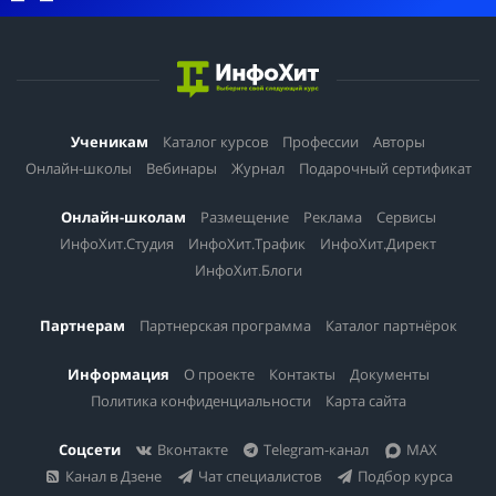
Ученикам
Каталог курсов
Профессии
Авторы
Онлайн-школы
Вебинары
Журнал
Подарочный сертификат
Онлайн-школам
Размещение
Реклама
Сервисы
ИнфоХит.Студия
ИнфоХит.Трафик
ИнфоХит.Директ
ИнфоХит.Блоги
Партнерам
Партнерская программа
Каталог партнёрок
Информация
О проекте
Контакты
Документы
Политика конфиденциальности
Карта сайта
Соцсети
Вконтакте
Telegram-канал
MAX
Канал в Дзене
Чат специалистов
Подбор курса