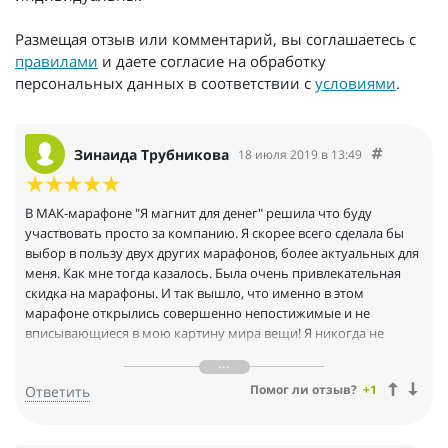
Размещая отзыв или комментарий, вы соглашаетесь с
правилами
и даете согласие на обработку
персональных данных в соответствии с
условиями
.
Зинаида Трубникова
18 июля 2019 в 13:49
В МАК-марафоне "Я магнит для денег" решила что буду
участвовать просто за компанию. Я скорее всего сделала бы
выбор в пользу двух других марафонов, более актуальных для
меня. Как мне тогда казалось. Была очень привлекательная
скидка на марафоны. И так вышло, что именно в этом
марафоне открылись совершенно непостижимые и не
вписывающиеся в мою картину мира вещи! Я никогда не
задумывалась как я отношусь к деньгам (когда они ко мне
приходят или уходят, и что это все зависит от моего
Помог ли отзыв?
+1
Ответить
внутреннего состояния и поведения). Было полезно осознать
многие вещи, взглянуть на эту часть моей жизни по другому.
Есть над чем работать! Особенным раскладом мне в этом