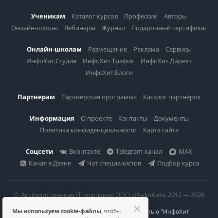
Ученикам
Каталог курсов
Профессии
Авторы
Онлайн-школы
Вебинары
Журнал
Подарочный сертификат
Онлайн-школам
Размещение
Реклама
Сервисы
ИнфоХит.Студия
ИнфоХит.Трафик
ИнфоХит.Директ
ИнфоХит.Блоги
Партнерам
Партнерская программа
Каталог партнёрок
Информация
О проекте
Контакты
Документы
Политика конфиденциальности
Карта сайта
Соцсети
Вконтакте
Telegram-канал
MAX
Канал в Дзене
Чат специалистов
Подбор курса
© Аккредитованная IT-компания ООО «ИнфоХит», 2012 — 2026
Мы используем cookie-файлы
, чтобы
Общество с ограниченной ответственностью "ИнфоХит"