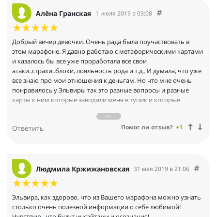
марафоне показался "Разговор с деньгами". Первая карта явно
передала мою вечно сомневающуюся натуру, выбирающую
Алёна Гранская
1 июля 2019 в 03:08
из того что есть. А последняя дала ответ на вопрос что, по
мнению денег, мне надо сделать, чтоб они надолго у меня
остались. Она отражает так необходимое мне спокойное
Добрый вечер девочки. Очень рада была поучаствовать в
планирование и даже мечты, в финансовой сфере. Желай и все
этом марафоне. Я давно работаю с метафорическими картами
придет! Эльвира, благодарю за марафон и мои осознания в
и казалось бы все уже проработала все свои
процессе!
атаки..страхи..блоки, лояльность рода и т.д.. И думала, что уже
все знаю про мои отношения к деньгам. Но что мне очень
понравилось у Эльвиры так это разные вопросы и разные
карты к ним которые заводили меня в тупик и которые
расширили мои познания и мое понимание о них. Пошли
неожиданные для меня открытия и инсайты чем я еще могу
Помог ли отзыв?
+1
Ответить
себе помочь в реализации поступления денег..на что обратить
внимание и что проработать для их увеличения и т.д.? Вы
просто молодцы что создали такой марафон. Также полезный
даже для уже продвинутых и практикующих коучей как я.
Желаю всем достичь своих высот и проработать все свои
Людмила Кржижановская
31 мая 2019 в 21:06
страхи и убеждения. Мы этого достойны и у нас все получится.
Да будет так!!
Эльвира, как здорово, что из Вашего марафона можно узнать
столько очень полезной информации о себе любимой!
Чувствую , что будут инсайтами и осознания!