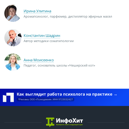
Ирина Улитина
Аромапсихолог, парфюмер, дистиллятор эфирных масел
Константин Шадрин
Автор методики соматипологии
Анна Моисеенко
Педагог, основатель школы «Чеширский кот»
Как выглядит работа психолога на практике
*Реклама. ООО «Психодемия». ИНН 9723032427