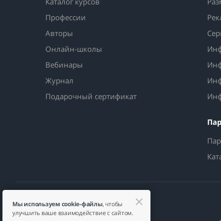
Каталог курсов
Раз
Профессии
Рек
Авторы
Сер
Онлайн-школы
Инф
Вебинары
Инф
Журнал
Инф
Подарочный сертификат
Инф
Па
Пар
Кат
Мы используем cookie-файлы
, чтобы
улучшить ваше взаимодействие с сайтом.