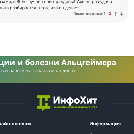
озами, в 90% случаев они правдивы! Уже не раз удача
ьно разбирается в том, что он делает.
Помог ли отзыв?
–2
нции и болезни Альцгеймера
ь и работу мозга как в молодости
лайн-школам
Информация