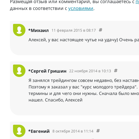
Размещая отзыв или комментарий, вы соглашаетесь с
п
данных в соответствии с
условиями
.
*Михаил
11 февраля 2015 в 08:17
Алексей, у вас настоящее чутье на удачу) Очень р
*Сергей Гришин
22 ноября 2014 в 10:13
Я занялся трейдингом совсем недавно, без наста
Поэтому я заказал у вас "курс молодого трейдера"
термины и для чего они нужны. Сначала было мног
нашел. Спасибо, Алексей
*Евгений
8 октября 2014 в 11:14