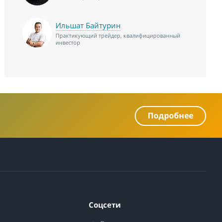
Ильшат Байтурин
Практикующий трейдер, квалифицированный
инвестор
Подробнее
Соцсети