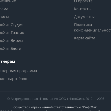
мещение
О проекте
лама
Контакты
висы
Документы
оХит.Студия
Политика
конфиденциальнос
оХит.Трафик
Карта сайта
оХит.Директ
оХит.Блоги
ртнерам
тнерская программа
алог партнёрок
© Аккредитованная IT-компания ООО «ИнфоХит», 2012 — 2026
Общество с ограниченной ответственностью "ИнфоХит"