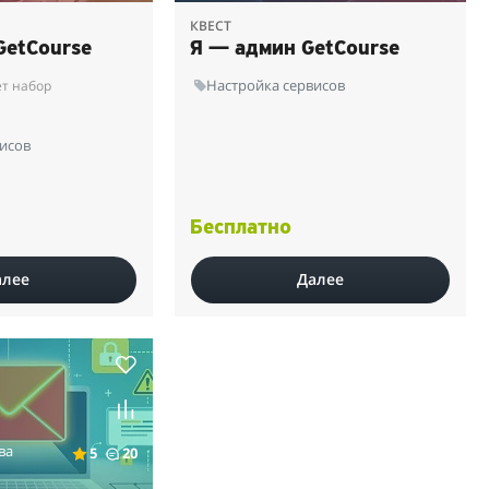
КВЕСТ
GetCourse
Я — админ GetCourse
Настройка сервисов
т набор
исов
Бесплатно
алее
Далее
ва
5
20