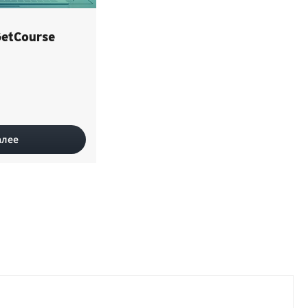
GetCourse
алее