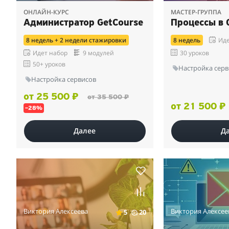
ОНЛАЙН-КУРС
МАСТЕР-ГРУППА
Администратор GetCourse
Процессы в 
8 недель + 2 недели стажировки
8 недель
Иде
Идет набор
9 модулей
30 уроков
50+ уроков
Настройка серв
Настройка сервисов
от 25 500 ₽
от 35 500 ₽
от 21 500 ₽
–28%
Далее
Д
Виктория Алексеева
Виктория Алексее
5
20