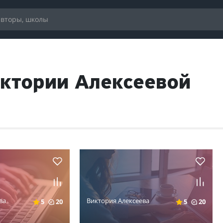
иктории Алексеевой
ва
Виктория Алексеева
5
20
5
20