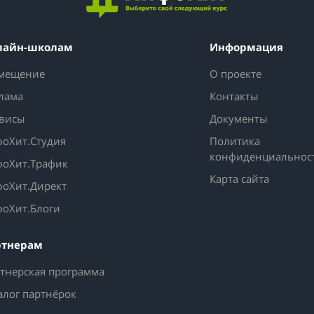
лайн-школам
Информация
мещение
О проекте
лама
Контакты
висы
Документы
оХит.Студия
Политика
конфиденциальнос
оХит.Трафик
Карта сайта
оХит.Директ
оХит.Блоги
ртнерам
тнерская программа
алог партнёрок