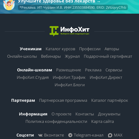
Улучшите здоровье без лекарств
*Реклама. ИП Чурзин И.В. ИНН 235503884590. ERID: 2VtzqvyCfhb
Ученикам
Каталог курсов
Профессии
Авторы
Онлайн-школы
Вебинары
Журнал
Подарочный сертификат
Онлайн-школам
Размещение
Реклама
Сервисы
ИнфоХит.Студия
ИнфоХит.Трафик
ИнфоХит.Директ
ИнфоХит.Блоги
Партнерам
Партнерская программа
Каталог партнёрок
Информация
О проекте
Контакты
Документы
Политика конфиденциальности
Карта сайта
Соцсети
Вконтакте
Telegram-канал
MAX