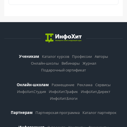
Ученикам
Каталог курсов
Профессии
Авторы
Онлайн-школы
Вебинары
Журнал
Подарочный сертификат
Онлайн-школам
Размещение
Реклама
Сервисы
ИнфоХит.Студия
ИнфоХит.Трафик
ИнфоХит.Директ
ИнфоХит.Блоги
Партнерам
Партнерская программа
Каталог партнёрок