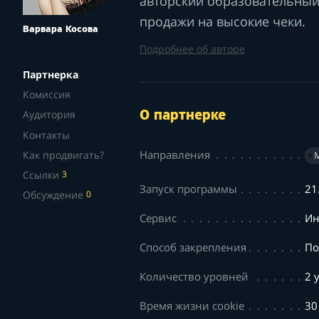
авторский образовательный 
продажи на высокие чеки.
Варвара Косова
Подробнее об авторе
Партнерка
Комиссия
Аудитория
О партнерке
Контакты
Направления
Как продвигать?
Ссылки
3
Запуск программы
21
Обсуждение
0
Сервис
Ин
Способ закрепления
По
Количество уровней
2 
Время жизни cookie
30