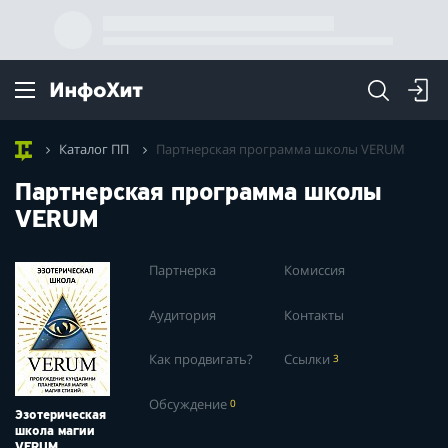
Каталог ПП
Партнерская программа школы VERUM
Партнерская программа школы
VERUM
Партнерка
Комиссия
Аудитория
Контакты
Как продвигать?
Ссылки
3
Обсуждение
0
Эзотерическая
школа магии