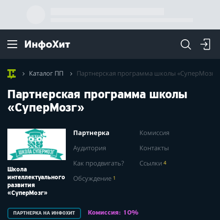
Каталог ПП
Партнерская программа школы «СуперМозг»
Партнерская программа школы
«СуперМозг»
Партнерка
Комиссия
Аудитория
Контакты
Как продвигать?
Ссылки
4
Школа
Обсуждение
1
интеллектуального
развития
«СуперМозг»
Комиссия: 10%
ПАРТНЕРКА НА ИНФОХИТ